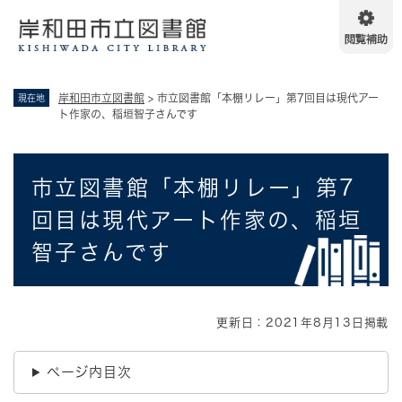
ペ
メニューを飛ばして本文へ
ー
ジ
の
先
岸和田市立図書館
>
市立図書館「本棚リレー」第7回目は現代アー
現在地
頭
ト作家の、稲垣智子さんです
で
す
。
本
市立図書館「本棚リレー」第7
文
回目は現代アート作家の、稲垣
智子さんです
更新日：2021年8月13日掲載
ページ内目次