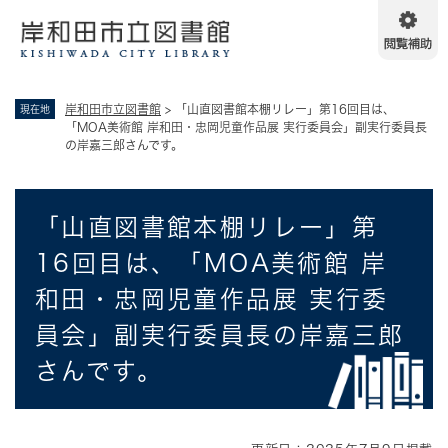
ペ
メニューを飛ばして本文へ
ー
ジ
の
先
岸和田市立図書館
>
「山直図書館本棚リレー」第16回目は、
現在地
頭
「MOA美術館 岸和田・忠岡児童作品展 実行委員会」副実行委員長
で
の岸嘉三郎さんです。
す
。
本
「山直図書館本棚リレー」第
文
16回目は、「MOA美術館 岸
和田・忠岡児童作品展 実行委
員会」副実行委員長の岸嘉三郎
さんです。