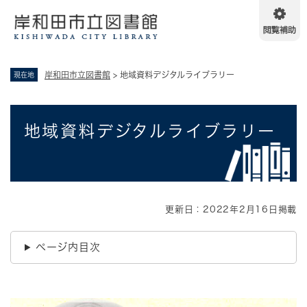
ペ
メニューを飛ばして本文へ
ー
ジ
の
先
岸和田市立図書館
>
地域資料デジタルライブラリー
現在地
頭
で
す
本
。
地域資料デジタルライブラリー
文
更新日：2022年2月16日掲載
ページ内目次