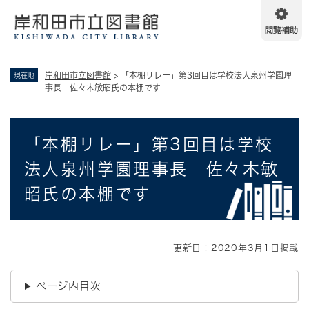
ペ
メニューを飛ばして本文へ
ー
ジ
の
先
岸和田市立図書館
>
「本棚リレー」第3回目は学校法人泉州学園理
現在地
頭
事長 佐々木敏昭氏の本棚です
で
す
。
本
「本棚リレー」第3回目は学校
文
法人泉州学園理事長 佐々木敏
昭氏の本棚です
更新日：2020年3月1日掲載
ページ内目次