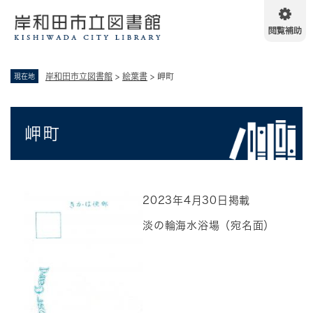
ペ
メニューを飛ばして本文へ
ー
ジ
の
先
岸和田市立図書館
>
絵葉書
>
岬町
現在地
頭
で
す
本
。
岬町
文
2023年4月30日掲載
淡の輪海水浴場（宛名面）