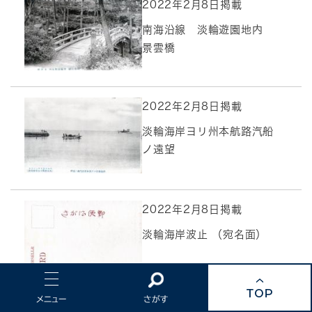
2022年2月8日掲載
南海沿線 淡輪遊園地内
景雲橋
2022年2月8日掲載
淡輪海岸ヨリ州本航路汽船
ノ遠望
2022年2月8日掲載
淡輪海岸波止 （宛名面）