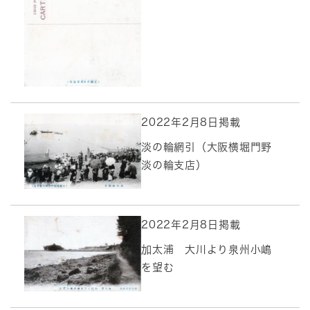
2022年2月8日掲載
淡の輪網引（大阪横堀門野
淡の輪支店）
2022年2月8日掲載
加太浦 大川より泉州小嶋
を望む