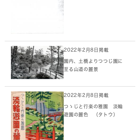
2022年2月8日掲載
園内、土橋よりつつじ園に
至る山道の麗景
2022年2月8日掲載
つゝじと行楽の雅園 淡輪
遊園の麗色 （タトウ）