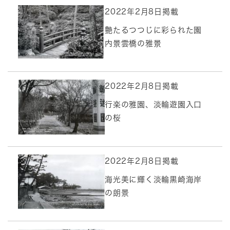
2022年2月8日掲載
艶たるつつじに彩られた園
内景雲橋の雅景
2022年2月8日掲載
行楽の雅園、淡輪遊園入口
の桜
2022年2月8日掲載
海光美に輝く淡輪黒崎海岸
の朗景