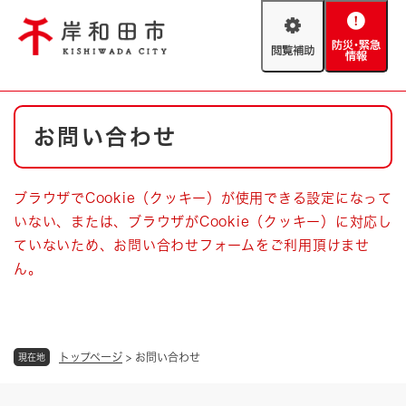
ペ
メニューを飛ばして本文へ
ー
閲
防
ジ
覧
災
の
補
・
先
助
緊
頭
Foreign language
本
急
で
防災・緊急情報
救急・消防
お問い合わせ
文
情
す
報
。
やさしい日本語
ハザードマップ
AED設置箇所
ブラウザでCookie（クッキー）が使用できる設定になって
文字サイズ
拡大
標準
いない、または、ブラウザがCookie（クッキー）に対応し
とじる
ていないため、お問い合わせフォームをご利用頂けませ
背景色変更
白
黒
青
ん。
とじる
トップページ
>
お問い合わせ
現在地