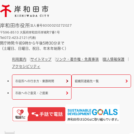
岸和田市役所
法人番号6000020272027
〒596-8510 大阪府岸和田市岸城町7番1号
Tel:072-423-2121(代表)
開庁時間:午前9時から午後5時30分まで
（土曜日、日曜日、祝日、年末年始除く）
利用案内
サイトマップ
リンク・著作権・免責事項
個人情報保護
アクセシビリティ
市役所への行き方・業務時間
組織別連絡先一覧
市政へのご意見・ご提案