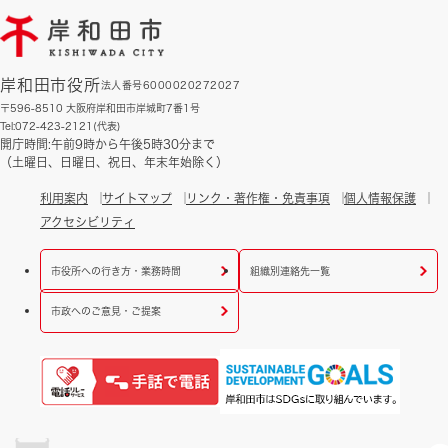
岸和田市役所
法人番号6000020272027
〒596-8510 大阪府岸和田市岸城町7番1号
Tel:072-423-2121(代表)
開庁時間:午前9時から午後5時30分まで
（土曜日、日曜日、祝日、年末年始除く）
利用案内
サイトマップ
リンク・著作権・免責事項
個人情報保護
アクセシビリティ
市役所への行き方・業務時間
組織別連絡先一覧
市政へのご意見・ご提案