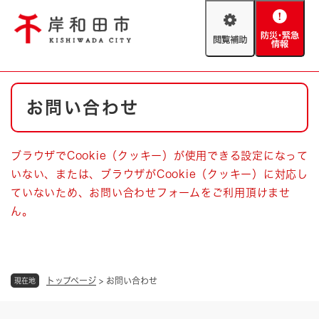
ペ
メニューを飛ばして本文へ
ー
閲
防
ジ
覧
災
の
補
・
先
助
緊
頭
Foreign language
本
急
で
防災・緊急情報
救急・消防
お問い合わせ
文
情
す
報
。
やさしい日本語
ハザードマップ
AED設置箇所
ブラウザでCookie（クッキー）が使用できる設定になって
文字サイズ
拡大
標準
いない、または、ブラウザがCookie（クッキー）に対応し
とじる
ていないため、お問い合わせフォームをご利用頂けませ
背景色変更
白
黒
青
ん。
とじる
トップページ
>
お問い合わせ
現在地