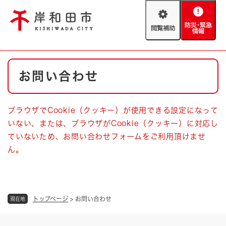
ペ
メニューを飛ばして本文へ
ー
閲
防
ジ
覧
災
の
補
・
先
助
緊
頭
Foreign language
本
急
で
防災・緊急情報
救急・消防
お問い合わせ
文
情
す
報
。
やさしい日本語
ハザードマップ
AED設置箇所
ブラウザでCookie（クッキー）が使用できる設定になって
文字サイズ
拡大
標準
いない、または、ブラウザがCookie（クッキー）に対応し
とじる
ていないため、お問い合わせフォームをご利用頂けませ
背景色変更
白
黒
青
ん。
とじる
トップページ
>
お問い合わせ
現在地