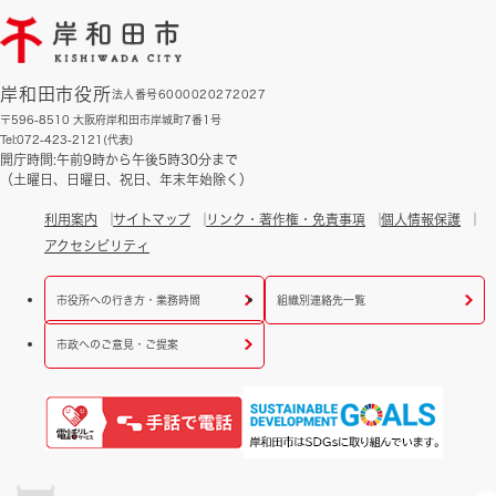
岸和田市役所
法人番号6000020272027
〒596-8510 大阪府岸和田市岸城町7番1号
Tel:072-423-2121(代表)
開庁時間:午前9時から午後5時30分まで
（土曜日、日曜日、祝日、年末年始除く）
利用案内
サイトマップ
リンク・著作権・免責事項
個人情報保護
アクセシビリティ
市役所への行き方・業務時間
組織別連絡先一覧
市政へのご意見・ご提案