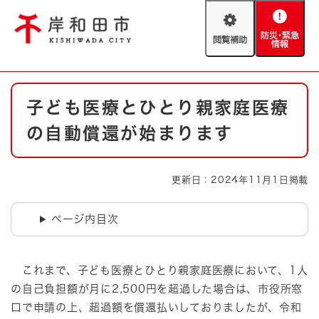
ペ
メニューを飛ばして本文へ
ー
閲
防
ジ
覧
災
の
補
・
先
助
緊
頭
Foreign language
本
急
で
防災・緊急情報
救急・消防
子ども医療とひとり親家庭医療
文
情
す
報
。
の自動償還が始まります
やさしい日本語
ハザードマップ
AED設置箇所
文字サイズ
拡大
標準
更新日：2024年11月1日掲載
とじる
背景色変更
白
黒
青
ページ内目次
とじる
これまで、子ども医療とひとり親家庭医療において、1人
の自己負担額が月に2,500円を超過した場合は、市役所窓
口で申請の上、超過額を償還払いしておりましたが、令和