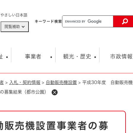
メニューを飛ばして本文へ
やさしい日本語
キーワード
検索
閲覧補助
ザードマップ
AED設置箇所
祉
事業者
観光・歴史
市政情報
者
>
入札・契約情報
>
自動販売機設置
>
平成30年度 自動販売
健康・生活
子育て
市の概要
入札・契約情報
観光スポット
生涯学習・スポーツ
オープンデータ
総合計画
まちづくり・協働
者の募集結果（都市公園）
行財政
産業振興
動画情報
人権・平和
税金
とじる
とじる
市政
環境
職員採用情報
福祉・介護
とじる
動販売機設置事業者の募
市役所・施設の案内