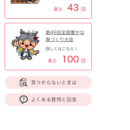
43
あと
日
第45回全国豊かな
海づくり大会
詳しくはこちら！
100
あと
日
見つからないときは
よくある質問と回答