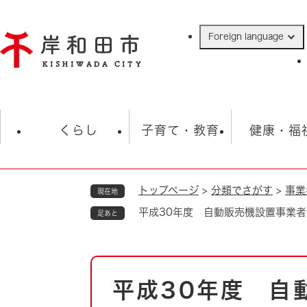
ペ
ー
Foreign language
ジ
の
先
頭
で
防災・緊急情報
救急・消防
ハ
す
くらし
子育て・教育
健康・福
。
トップページ
>
分類でさがす
>
事業
現在地
相談
学校
住民票・戸籍
観光
福祉・
平成30年度 自動販売機設置事業
足あと
税金
保険・年金
歴史
ごみ・衛生・動物
救急・消防
本
平成30年度 自
防災・防犯
文
上水道・下水道