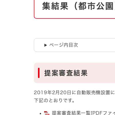
自然・環境・公園
集結果（都市公園
住宅
引っ越し
おくやみ
男女共同参画
地域コミュニティ
ティア・協働
道路・河川・交通
ページ内目次
まちづくり
文化
国際交流
提案審査結果
とじる
2019年2月20日に自動販売機設
下記のとおりです。
提案審査結果一覧[PDFファイ