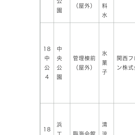
公
（屋外）
料
園
水
18
中
氷
中
央
管理棟前
関西フ
菓
公
公
（屋外）
ン株式
子
4
園
浜
清
18
工
臨海会館
涼