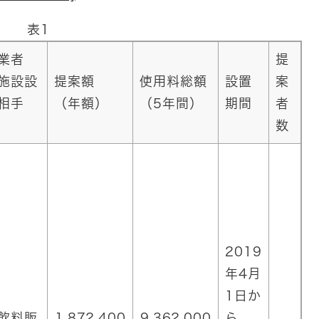
表1
業者
提
施設設
提案額
使用料総額
設置
案
相手
（年額）
（5年間）
期間
者
数
2019
年4月
1日か
飲料販
1,872,400
9,362,000
ら