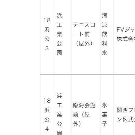
浜
清
18
工
テニスコ
涼
浜
FVジ
業
ート前
飲
公
株式会
公
（屋外）
料
3
園
水
浜
18
工
臨海会館
氷
浜
関西フ
業
前（屋
菓
公
ン株式
公
外）
子
4
園