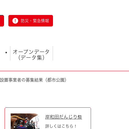
防災・緊急情報
オープンデータ
（データ集）
機設置事業者の募集結果（都市公園）
とじる
岸和田だんじり祭
詳しくはこちら！