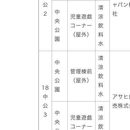
公
ャパン
清
中
2
社
児童遊戯
涼
央
コーナー
飲
公
（屋外）
料
園
水
清
中
涼
央
管理棟前
飲
公
（屋外）
料
18
園
水
中
アサヒ
公
売株式
清
中
3
児童遊戯
涼
央
コーナー
飲