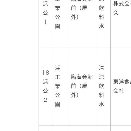
浜
株式会
業
前（屋
飲
公
久
公
外）
料
1
園
水
浜
清
18
工
臨海会館
涼
浜
東洋食
業
前（屋
飲
公
会社
公
外）
料
2
園
水