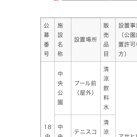
公
施
販
設置事
募
設
売
（公園
設置場所
番
名
品
置許可
号
称
目
方）
清
中
涼
央
プール前
飲
公
（屋外）
料
園
水
清
18
中
テニスコ
涼
中
央
アサヒ