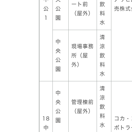
ート前
飲
公
公
売株式
（屋外）
料
1
園
水
清
中
現場事務
涼
央
所（屋
飲
公
外）
料
園
水
清
中
涼
央
管理棟前
飲
公
（屋外）
料
18
コカ・
園
水
中
ボトラ