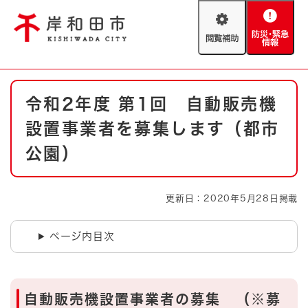
ペ
メニューを飛ばして本文へ
ー
閲
防
ジ
覧
災
の
補
・
先
助
緊
頭
Foreign language
本
急
で
防災・緊急情報
救急・消防
令和2年度 第1回 自動販売機
文
情
す
報
。
設置事業者を募集します（都市
やさしい日本語
ハザードマップ
AED設置箇所
公園）
文字サイズ
拡大
標準
とじる
更新日：2020年5月28日掲載
背景色変更
白
黒
青
ページ内目次
とじる
自動販売機設置事業者の募集 （※募