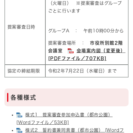
（火曜日） ※提案審査はグループ
ごとに行います
提案審査日時
グループA ： 午前10時00分から
提案審査場所 ：
市役所別館2階
会議室
会場案内図（変更後）
[PDFファイル／707KB]
協定の締結期限
令和2年7月22日（水曜日）まで
各種様式
様式1 提案審査参加申込書（都市公園）
[Wordファイル／53KB]
様式2 誓約書兼同意書（都市公園） [Wordフ