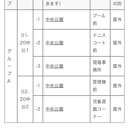
プ
きます）
の別
プール
-1
中央公園
屋外
前
01-
テニス
20中
-2
中央公園
コート
屋外
公1
前
グ
ル
現場事
ー
-3
中央公園
屋外
務所
プ
A
管理棟
-1
中央公園
屋外
前
02-
20中
児童遊
公2
-2
中央公園
戯コー
屋外
ナー