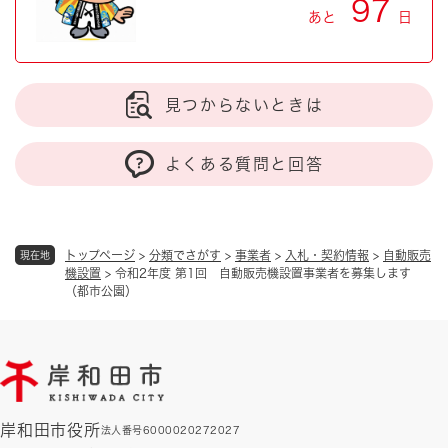
97
あと
日
見つからないときは
よくある質問と回答
トップページ
>
分類でさがす
>
事業者
>
入札・契約情報
>
自動販売
現在地
機設置
>
令和2年度 第1回 自動販売機設置事業者を募集します
（都市公園）
岸和田市役所
法人番号6000020272027