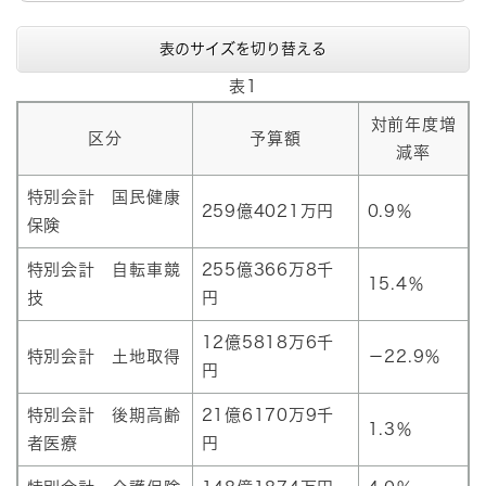
表のサイズを切り替える
表1
対前年度増
区分
予算額
減率
特別会計 国民健康
259億4021万円
0.9％
保険
特別会計 自転車競
255億366万8千
15.4％
技
円
12億5818万6千
特別会計 土地取得
－22.9％
円
特別会計 後期高齢
21億6170万9千
1.3％
者医療
円