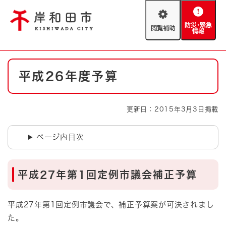
ペ
メニューを飛ばして本文へ
ー
閲
防
ジ
覧
災
の
補
・
先
助
緊
頭
Foreign language
本
急
で
防災・緊急情報
救急・消防
平成26年度予算
文
情
す
報
。
やさしい日本語
ハザードマップ
AED設置箇所
更新日：2015年3月3日掲載
文字サイズ
拡大
標準
とじる
ページ内目次
背景色変更
白
黒
青
平成27年第1回定例市議会補正予算
とじる
平成27年第1回定例市議会で、補正予算案が可決されまし
た。