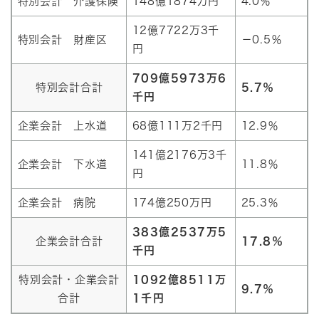
特別会計 介護保険
148億1874万円
4.0％
12億7722万3千
特別会計 財産区
－0.5％
円
709億5973万6
特別会計合計
5.7％
千円
企業会計 上水道
68億111万2千円
12.9％
141億2176万3千
企業会計 下水道
11.8％
円
企業会計 病院
174億250万円
25.3％
383億2537万5
企業会計合計
17.8％
千円
特別会計・企業会計
1092億8511万
9.7％
合計
1千円