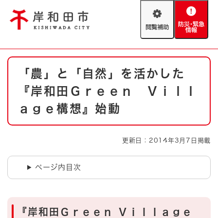
ペ
メニューを飛ばして本文へ
ー
閲
防
ジ
覧
災
の
補
・
先
助
緊
頭
Foreign language
本
急
で
防災・緊急情報
救急・消防
「農」と「自然」を活かした
文
情
す
報
。
『岸和田Ｇｒｅｅｎ Ｖｉｌｌ
やさしい日本語
ハザードマップ
AED設置箇所
ａｇｅ構想』始動
文字サイズ
拡大
標準
とじる
更新日：2014年3月7日掲載
背景色変更
白
黒
青
ページ内目次
とじる
『岸和田Ｇｒｅｅｎ Ｖｉｌｌａｇｅ