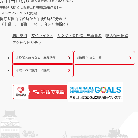
岸和田市役所
法人番号6000020272027
〒596-8510 大阪府岸和田市岸城町7番1号
Tel:072-423-2121(代表)
開庁時間:午前9時から午後5時30分まで
（土曜日、日曜日、祝日、年末年始除く）
利用案内
サイトマップ
リンク・著作権・免責事項
個人情報保護
アクセシビリティ
市役所への行き方・業務時間
組織別連絡先一覧
市政へのご意見・ご提案