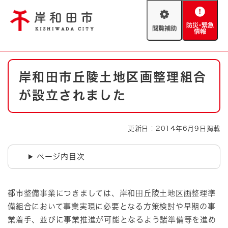
ペ
メニューを飛ばして本文へ
ー
閲
防
ジ
覧
災
の
補
・
先
助
緊
頭
Foreign language
本
急
で
防災・緊急情報
救急・消防
岸和田市丘陵土地区画整理組合
文
情
す
報
。
が設立されました
やさしい日本語
ハザードマップ
AED設置箇所
文字サイズ
拡大
標準
更新日：2014年6月9日掲載
とじる
背景色変更
白
黒
青
ページ内目次
とじる
都市整備事業につきましては、岸和田丘陵土地区画整理準
備組合において事業実現に必要となる方策検討や早期の事
業着手、並びに事業推進が可能となるよう諸準備等を進め