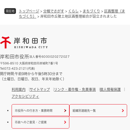
トップページ
>
分類でさがす
>
くらし
>
まちづくり
>
区画整理（ま
現在地
ちづくり）
>
岸和田市丘陵土地区画整理組合が設立されました
岸和田市役所
法人番号6000020272027
〒596-8510 大阪府岸和田市岸城町7番1号
Tel:072-423-2121(代表)
開庁時間:午前9時から午後5時30分まで
（土曜日、日曜日、祝日、年末年始除く）
利用案内
サイトマップ
リンク・著作権・免責事項
個人情報保護
アクセシビリティ
市役所への行き方・業務時間
組織別連絡先一覧
市政へのご意見・ご提案