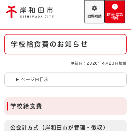
ペ
メニューを飛ばして本文へ
ー
閲
防
ジ
覧
災
の
補
・
先
助
緊
頭
Foreign language
本
急
で
防災・緊急情報
救急・消防
学校給食費のお知らせ
文
情
す
報
。
やさしい日本語
ハザードマップ
AED設置箇所
更新日：2026年4月23日掲載
文字サイズ
拡大
標準
とじる
ページ内目次
背景色変更
白
黒
青
とじる
学校給食費
公会計方式（岸和田市が管理・徴収）