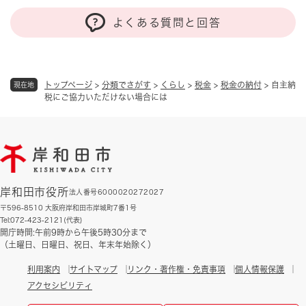
よくある質問と回答
トップページ
>
分類でさがす
>
くらし
>
税金
>
税金の納付
>
自主納
現在地
税にご協力いただけない場合には
岸和田市役所
法人番号6000020272027
〒596-8510 大阪府岸和田市岸城町7番1号
Tel:072-423-2121(代表)
開庁時間:午前9時から午後5時30分まで
（土曜日、日曜日、祝日、年末年始除く）
利用案内
サイトマップ
リンク・著作権・免責事項
個人情報保護
アクセシビリティ