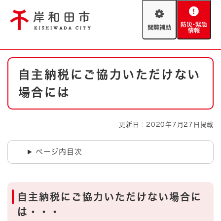
ペ
メニューを飛ばして本文へ
ー
閲
防
ジ
覧
災
の
補
・
先
助
緊
頭
Foreign language
本
急
で
防災・緊急情報
救急・消防
自主納税にご協力いただけない
文
情
す
報
。
場合には
やさしい日本語
ハザードマップ
AED設置箇所
文字サイズ
拡大
標準
更新日：2020年7月27日掲載
とじる
背景色変更
白
黒
青
ページ内目次
とじる
自主納税にご協力いただけない場合に
は・・・