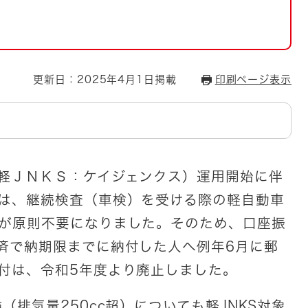
とじる
とじる
・ボラン
更新日：2025年4月1日掲載
印刷ページ表示
軽ＪＮＫＳ：ケイジェンクス）運用開始に伴
は、継続検査（車検）を受ける際の軽自動車
が原則不要になりました。そのため、口座振
済で納期限までに納付した人へ例年6月に郵
付は、令和5年度より廃止しました。
排気量250cc超）についても軽JNKS対象