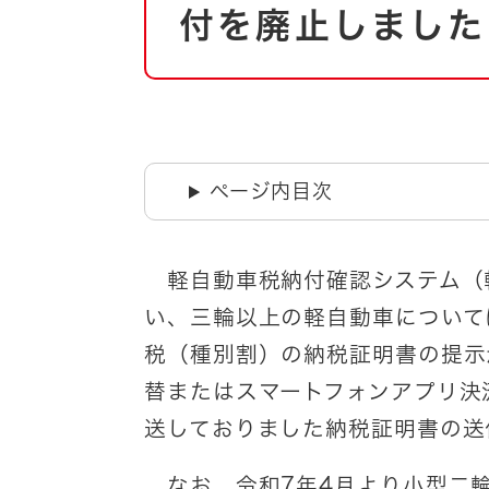
自然・環境・公園
付を廃止しました
住宅
引っ越し
おくやみ
男女共同参画
地域コミュニティ
ティア・協働
道路・河川・交通
ページ内目次
まちづくり
文化
国際交流
軽自動車税納付確認システム（
い、三輪以上の軽自動車について
とじる
税（種別割）の納税証明書の提示
替またはスマートフォンアプリ決
送しておりました納税証明書の送
なお、令和7年4月より小型二輪（