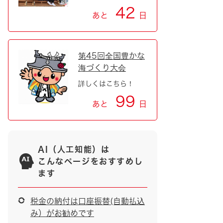
42
あと
日
第45回全国豊かな
海づくり大会
詳しくはこちら！
99
あと
日
AI（人工知能）は
こんなページをおすすめし
ます
税金の納付は口座振替(自動払込
み）がお勧めです