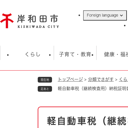
ペ
ー
Foreign language
ジ
の
先
頭
で
防災・緊急情報
救急・消防
ハ
す
くらし
子育て・教育
健康・福
。
トップページ
>
分類でさがす
>
くら
現在地
相談
学校
住民票・戸籍
観光
福祉・
軽自動車税（継続検査用）納税証明
足あと
税金
保険・年金
歴史
ごみ・衛生・動物
救急・消防
本
軽自動車税（継続
防災・防犯
文
上水道・下水道