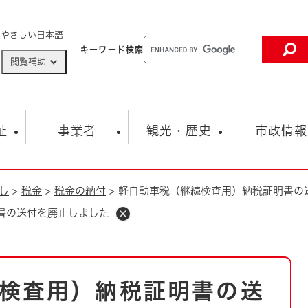
メニューを飛ばして本文へ
やさしい日本語
キーワード
検索
閲覧補助
ザードマップ
AED設置箇所
祉
事業者
観光・歴史
市政情報
し
>
税金
>
税金の納付
>
軽自動車税（継続検査用）納税証明書の
健康・生活
子育て
市の概要
入札・契約情報
観光スポット
生涯学習・スポーツ
オープンデータ
総合計画
まちづくり・協働
書の送付を廃止しました
行財政
産業振興
動画情報
人権・平和
税金
とじる
とじる
市政
環境
職員採用情報
福祉・介護
とじる
検査用）納税証明書の送
市役所・施設の案内