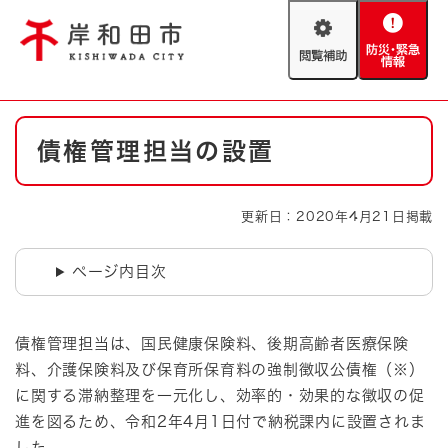
ペ
メニューを飛ばして本文へ
ー
閲
防
ジ
覧
災
の
補
・
先
助
緊
頭
Foreign language
本
急
で
防災・緊急情報
救急・消防
債権管理担当の設置
文
情
す
報
。
やさしい日本語
ハザードマップ
AED設置箇所
更新日：2020年4月21日掲載
文字サイズ
拡大
標準
とじる
ページ内目次
背景色変更
白
黒
青
債権管理担当は、国民健康保険料、後期高齢者医療保険
とじる
料、介護保険料及び保育所保育料の強制徴収公債権（※）
に関する滞納整理を一元化し、効率的・効果的な徴収の促
進を図るため、令和2年4月1日付で納税課内に設置されま
した。