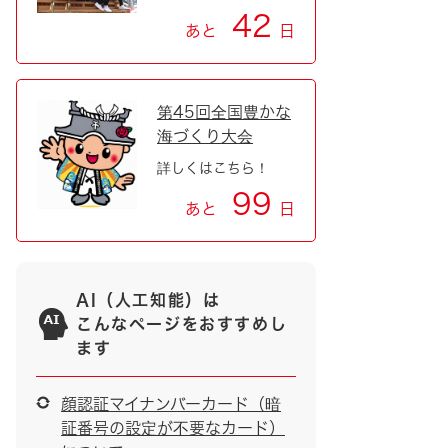
42
あと
日
第45回全国豊かな
海づくり大会
詳しくはこちら！
99
あと
日
AI（人工知能）は
こんなページをおすすめし
ます
顔認証マイナンバーカード（暗
証番号の設定が不要なカード）