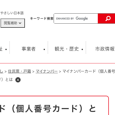
メニューを飛ばして本文へ
やさしい日本語
キーワード
検索
閲覧補助
ザードマップ
AED設置箇所
祉
事業者
観光・歴史
市政情報
し
>
住民票・戸籍
>
マイナンバー
>
マイナンバーカード（個人番
健康・生活
子育て
市の概要
入札・契約情報
観光スポット
生涯学習・スポーツ
オープンデータ
総合計画
まちづくり・協働
ド）とは
行財政
産業振興
動画情報
人権・平和
税金
とじる
とじる
市政
環境
職員採用情報
福祉・介護
とじる
ド（個人番号カード）と
市役所・施設の案内