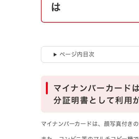
自然・環境・公園
は
住宅
引っ越し
おくやみ
男女共同参画
地域コミュニティ
ティア・協働
道路・河川・交通
ページ内目次
まちづくり
文化
国際交流
マイナンバーカード
とじる
分証明書として利用
マイナンバーカードは、顔写真付き