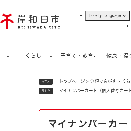
ペ
ー
Foreign language
ジ
の
先
頭
で
防災・緊急情報
救急・消防
ハ
す
くらし
子育て・教育
健康・福
。
トップページ
>
分類でさがす
>
くら
現在地
相談
学校
住民票・戸籍
観光
福祉・
マイナンバーカード（個人番号カー
足あと
税金
保険・年金
歴史
ごみ・衛生・動物
救急・消防
本
マイナンバーカー
防災・防犯
文
上水道・下水道