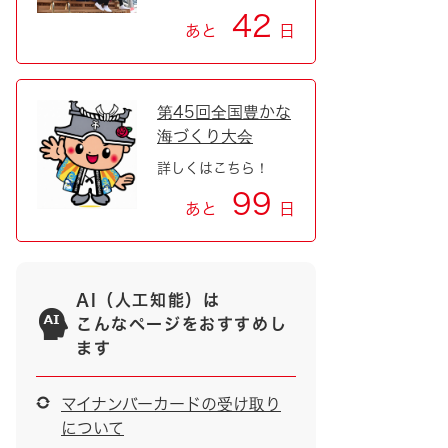
42
あと
日
第45回全国豊かな
海づくり大会
詳しくはこちら！
99
あと
日
AI（人工知能）は
こんなページをおすすめし
ます
マイナンバーカードの受け取り
について