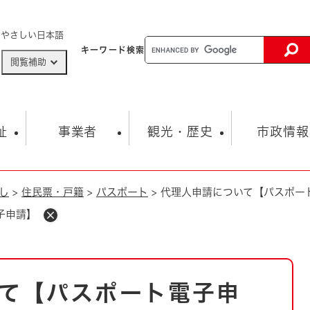
メニューを飛ばして本文へ
やさしい日本語
キーワード
検索
閲覧補助
ザードマップ
AED設置箇所
祉
事業者
観光・歴史
市政情報
し
>
住民票・戸籍
>
パスポート
>
代理人申請について【パスポー
健康・生活
子育て
市の概要
入札・契約情報
観光スポット
生涯学習・スポーツ
オープンデータ
総合計画
まちづくり・協働
子申請】
行財政
産業振興
動画情報
人権・平和
税金
とじる
とじる
市政
環境
職員採用情報
福祉・介護
とじる
て【パスポート電子申
市役所・施設の案内