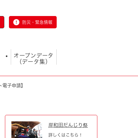
防災・緊急情報
オープンデータ
（データ集）
ト電子申請】
とじる
岸和田だんじり祭
詳しくはこちら！