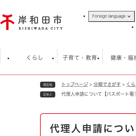
ペ
ー
Foreign language
ジ
の
先
頭
で
防災・緊急情報
救急・消防
ハ
す
くらし
子育て・教育
健康・福
。
トップページ
>
分類でさがす
>
くら
現在地
相談
学校
住民票・戸籍
観光
福祉・
代理人申請について【パスポート電
足あと
税金
保険・年金
歴史
ごみ・衛生・動物
救急・消防
本
代理人申請につい
防災・防犯
文
上水道・下水道