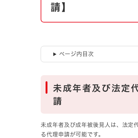
自然・環境・公園
請】
住宅
引っ越し
おくやみ
男女共同参画
地域コミュニティ
ティア・協働
道路・河川・交通
ページ内目次
まちづくり
文化
国際交流
未成年者及び法定
とじる
請
未成年者及び成年被後見人は、法定
る代理申請が可能です。