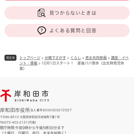
見つからないときは
よくある質問と回答
トップページ
>
分類でさがす
>
くらし
>
男女共同参画
>
講座・イベ
現在地
ント・情報
>
10月1日スタート！ 産後パパ育休（出生時育児休
業）
岸和田市役所
法人番号6000020272027
〒596-8510 大阪府岸和田市岸城町7番1号
Tel:072-423-2121(代表)
開庁時間:午前9時から午後5時30分まで
（土曜日、日曜日、祝日、年末年始除く）