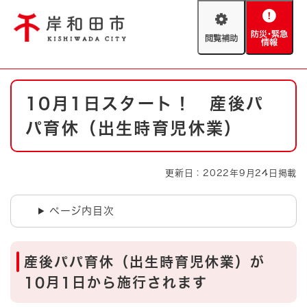
ペ
メニューを飛ばして本文へ
ー
閲
防
ジ
覧
災
の
補
・
先
助
緊
頭
Foreign language
本
急
で
防災・緊急情報
救急・消防
10月1日スタート！ 産後パ
文
情
す
報
。
パ育休（出生時育児休業）
やさしい日本語
ハザードマップ
AED設置箇所
文字サイズ
拡大
標準
更新日：2022年9月24日掲載
とじる
背景色変更
白
黒
青
ページ内目次
とじる
産後パパ育休（出生時育児休業）が
10月1日から施行されます