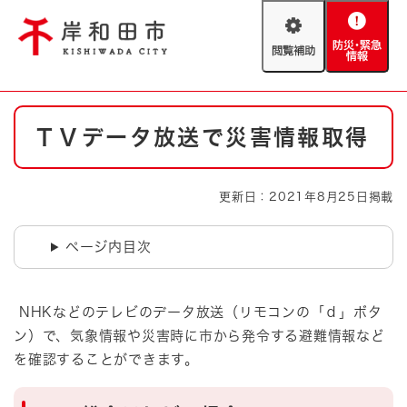
ペ
メニューを飛ばして本文へ
ー
閲
防
ジ
覧
災
の
補
・
先
助
緊
頭
Foreign language
本
急
で
防災・緊急情報
救急・消防
ＴＶデータ放送で災害情報取得
文
情
す
報
。
やさしい日本語
ハザードマップ
AED設置箇所
更新日：2021年8月25日掲載
文字サイズ
拡大
標準
とじる
ページ内目次
背景色変更
白
黒
青
NHKなどのテレビのデータ放送（リモコンの「ｄ」ボタ
とじる
ン）で、気象情報や災害時に市から発令する避難情報など
を確認することができます。