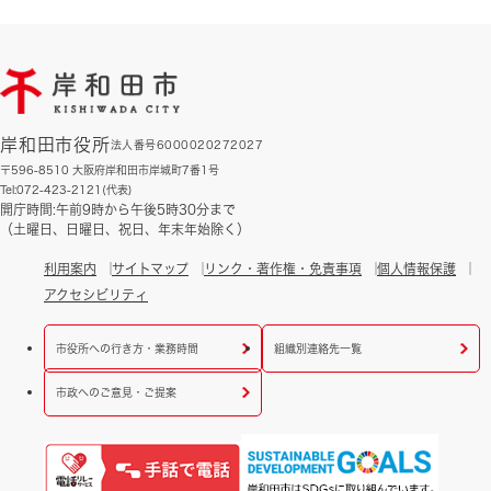
岸和田市役所
法人番号6000020272027
〒596-8510 大阪府岸和田市岸城町7番1号
Tel:072-423-2121(代表)
開庁時間:午前9時から午後5時30分まで
（土曜日、日曜日、祝日、年末年始除く）
利用案内
サイトマップ
リンク・著作権・免責事項
個人情報保護
アクセシビリティ
市役所への行き方・業務時間
組織別連絡先一覧
市政へのご意見・ご提案