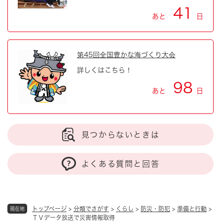
41
あと
日
第45回全国豊かな海づくり大会
詳しくはこちら！
98
あと
日
見つからないときは
よくある質問と回答
トップページ
>
分類でさがす
>
くらし
>
防災・防犯
>
準備と行動
>
現在地
ＴＶデータ放送で災害情報取得