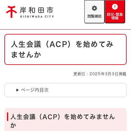
ペ
メニューを飛ばして本文へ
ー
閲
防
ジ
覧
災
の
補
・
先
助
緊
頭
Foreign language
本
急
で
防災・緊急情報
救急・消防
人生会議（ACP）を始めてみ
文
情
す
報
。
ませんか
やさしい日本語
ハザードマップ
AED設置箇所
文字サイズ
拡大
標準
更新日：2025年3月3日掲載
とじる
背景色変更
白
黒
青
ページ内目次
とじる
人生会議（ACP）を始めてみません
か