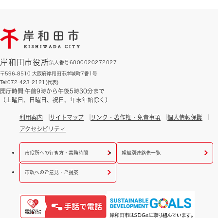
岸和田市役所
法人番号6000020272027
〒596-8510 大阪府岸和田市岸城町7番1号
Tel:072-423-2121(代表)
開庁時間:午前9時から午後5時30分まで
（土曜日、日曜日、祝日、年末年始除く）
利用案内
サイトマップ
リンク・著作権・免責事項
個人情報保護
アクセシビリティ
市役所への行き方・業務時間
組織別連絡先一覧
市政へのご意見・ご提案