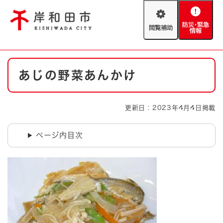
ペ
メニューを飛ばして本文へ
ー
閲
防
ジ
覧
災
の
補
・
先
助
緊
頭
Foreign language
本
急
で
防災・緊急情報
救急・消防
あじの野菜あんかけ
文
情
す
報
。
やさしい日本語
ハザードマップ
AED設置箇所
更新日：2023年4月4日掲載
文字サイズ
拡大
標準
とじる
ページ内目次
背景色変更
白
黒
青
とじる