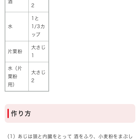
酒
2
1と
水
1/3カ
ップ
大さじ
片栗粉
1
水（片
大さじ
栗粉
2
用）
作り方
（1）あじは頭と内臓をとって 酒をふり、小麦粉をまぶし