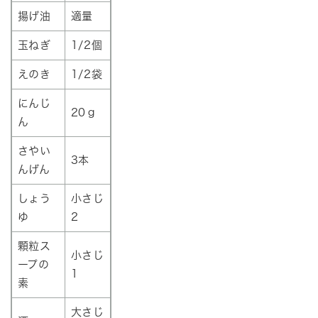
揚げ油
適量
玉ねぎ
1/2個
えのき
1/2袋
にんじ
20ｇ
ん
さやい
3本
んげん
しょう
小さじ
ゆ
2
顆粒ス
小さじ
ープの
1
素
大さじ