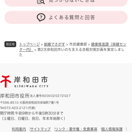
よくある質問と回答
トップページ
>
組織でさがす
>
市民健康部
>
健康推進課（保健セン
現在地
ター内）
>
第2次岸和田市いのち支える自殺対策計画を策定しまし
た
岸和田市役所
法人番号6000020272027
〒596-8510 大阪府岸和田市岸城町7番1号
Tel:072-423-2121(代表)
開庁時間:午前9時から午後5時30分まで
（土曜日、日曜日、祝日、年末年始除く）
利用案内
サイトマップ
リンク・著作権・免責事項
個人情報保護