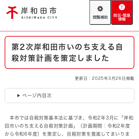
ペ
メニューを飛ばして本文へ
ー
閲
防
ジ
覧
災
の
補
・
先
助
緊
頭
Foreign language
本
急
で
防災・緊急情報
救急・消防
第2次岸和田市いのち支える自
文
情
す
報
。
殺対策計画を策定しました
やさしい日本語
ハザードマップ
AED設置箇所
文字サイズ
拡大
標準
更新日：2025年3月26日掲載
とじる
背景色変更
白
黒
青
ページ内目次
とじる
​ 本市では自殺対策基本法に基づき、令和2年3月に「岸和
田市いのち支える自殺対策計画」（計画期間：令和2年度
から令和6年度）を策定し、自殺対策を推進してまいりま