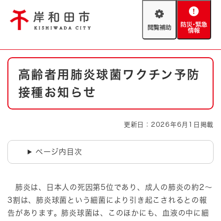
ペ
メニューを飛ばして本文へ
ー
閲
防
ジ
覧
災
の
補
・
先
助
緊
頭
Foreign language
本
急
で
防災・緊急情報
救急・消防
高齢者用肺炎球菌ワクチン予防
文
情
す
報
。
接種お知らせ
やさしい日本語
ハザードマップ
AED設置箇所
文字サイズ
拡大
標準
更新日：2026年6月1日掲載
とじる
背景色変更
白
黒
青
ページ内目次
とじる
肺炎は、日本人の死因第5位であり、成人の肺炎の約2～
3割は、肺炎球菌という細菌により引き起こされるとの報
告があります。肺炎球菌は、このほかにも、血液の中に細