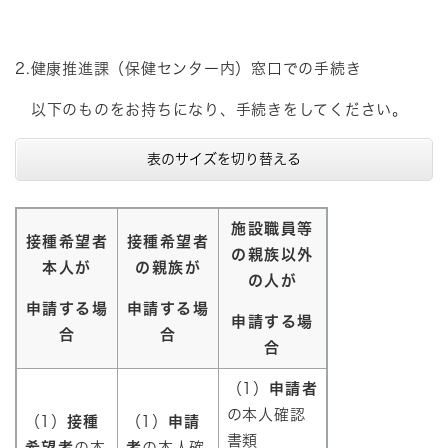
2.健康推進課（保健センター内）窓口での手続き​
以下のものをお持ちになり、手続きをしてください。
表のサイズを切り替える
施設職員等
接種希望者
接種希望者
の親族以外
本人が
の親族が
の人が
申請する場
申請する場
申請する場
合
合
合
（1）
申請者
の本人確認
（1）
接種
（1）
申請
書類
希望者
の本
者
の本人確