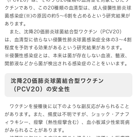
クチンであり、この20種類の血清型は、成人侵襲性肺炎球
菌感染症(※)の原因の約5～6割を占めるという研究結果が
あります。
また、沈降20価肺炎球菌結合型ワクチン（PCV20）
は、血清型に依らない侵襲性肺炎球菌感染症全体の3～4割
程度を予防する効果があるという研究結果があります。
※侵襲性感染症とは、本来は菌が存在しない血液、髄液、
関節液などから菌が検出される感染症のことをいいます。
沈降20価肺炎球菌結合型ワクチン
（PCV20）の安全性
ワクチンを接種後に以下のような副反応がみられること
があります。また、頻度は不明ですが、ショック・アナフ
ィラキシー、痙攣（熱性痙攣含む）、血小板減少性紫斑病
がみられることがあります。