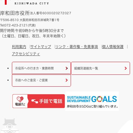
岸和田市役所
法人番号6000020272027
〒596-8510 大阪府岸和田市岸城町7番1号
Tel:072-423-2121(代表)
開庁時間:午前9時から午後5時30分まで
（土曜日、日曜日、祝日、年末年始除く）
利用案内
サイトマップ
リンク・著作権・免責事項
個人情報保護
アクセシビリティ
市役所への行き方・業務時間
組織別連絡先一覧
市政へのご意見・ご提案