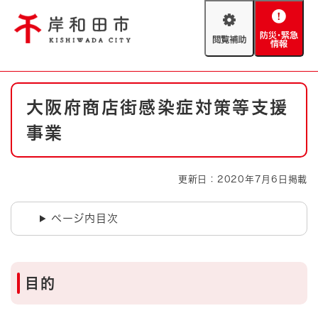
ペ
メニューを飛ばして本文へ
ー
閲
防
ジ
覧
災
の
補
・
先
助
緊
頭
Foreign language
本
急
で
防災・緊急情報
救急・消防
大阪府商店街感染症対策等支援
文
情
す
報
。
事業
やさしい日本語
ハザードマップ
AED設置箇所
文字サイズ
拡大
標準
更新日：2020年7月6日掲載
とじる
背景色変更
白
黒
青
ページ内目次
とじる
目的