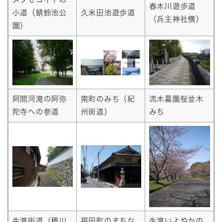
春木川遊歩道
小道（蜻蛉池公
久米田池遊歩道
（兵主神社横）
園）
阿間河滝の阿弥
南町のみち（紀
流木墓園桜並木
陀寺への参道
州街道）
みち
牛滝街道（積川
福田町のまちな
牛滝いよやかの