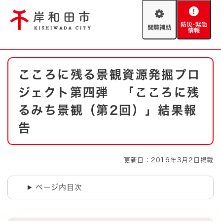
ペ
メニューを飛ばして本文へ
ー
閲
防
ジ
覧
災
の
補
・
先
助
緊
頭
Foreign language
本
急
で
防災・緊急情報
救急・消防
こころに残る景観資源発掘プロ
文
情
す
報
。
ジェクト第四弾 「こころに残
やさしい日本語
ハザードマップ
AED設置箇所
るみち景観（第2回）」結果報
文字サイズ
拡大
標準
告
とじる
背景色変更
白
黒
青
更新日：2016年3月2日掲載
とじる
ページ内目次