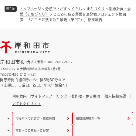
トップページ
>
分類でさがす
>
くらし
>
まちづくり
>
都市計画・景
現在地
観（まちづくり）
>
こころに残る景観資源発掘プロジェクト第四
弾 「こころに残るみち景観（第2回）」結果報告
岸和田市役所
法人番号6000020272027
〒596-8510 大阪府岸和田市岸城町7番1号
Tel:072-423-2121(代表)
開庁時間:午前9時から午後5時30分まで
（土曜日、日曜日、祝日、年末年始除く）
利用案内
サイトマップ
リンク・著作権・免責事項
個人情報保護
アクセシビリティ
市役所への行き方・業務時間
組織別連絡先一覧
市政へのご意見・ご提案