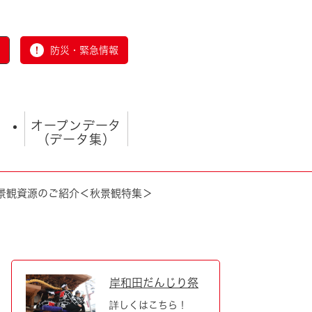
防災・緊急情報
オープンデータ
（データ集）
景観資源のご紹介＜秋景観特集＞
とじる
岸和田だんじり祭
詳しくはこちら！