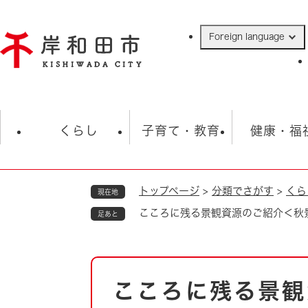
ペ
ー
Foreign language
ジ
の
先
頭
で
防災・緊急情報
救急・消防
ハ
す
くらし
子育て・教育
健康・福
。
トップページ
>
分類でさがす
>
くら
現在地
相談
学校
住民票・戸籍
観光
福祉・
こころに残る景観資源のご紹介＜秋
足あと
税金
保険・年金
歴史
ごみ・衛生・動物
救急・消防
本
こころに残る景観
防災・防犯
文
上水道・下水道