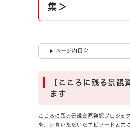
自然・環境・公園
集＞
住宅
引っ越し
おくやみ
男女共同参画
地域コミュニティ
ティア・協働
道路・河川・交通
ページ内目次
まちづくり
文化
国際交流
【こころに残る景観
とじる
ます
こころに残る景観資源発掘プロジェ
を、応募いただいたエピソードと共