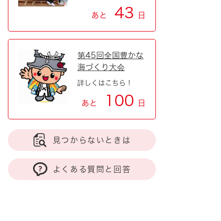
43
あと
日
第45回全国豊かな
海づくり大会
詳しくはこちら！
100
あと
日
見つからないときは
よくある質問と回答