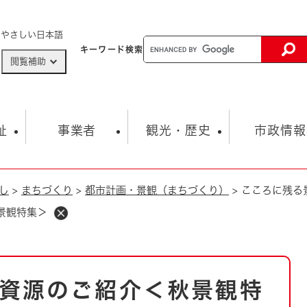
メニューを飛ばして本文へ
やさしい日本語
キーワード
検索
閲覧補助
ザードマップ
AED設置箇所
祉
事業者
観光・歴史
市政情報
し
>
まちづくり
>
都市計画・景観（まちづくり）
>
こころに残る
健康・生活
子育て
市の概要
入札・契約情報
観光スポット
生涯学習・スポーツ
オープンデータ
総合計画
まちづくり・協働
景観特集＞
行財政
産業振興
動画情報
人権・平和
税金
とじる
とじる
市政
環境
職員採用情報
福祉・介護
とじる
資源のご紹介＜秋景観特
市役所・施設の案内