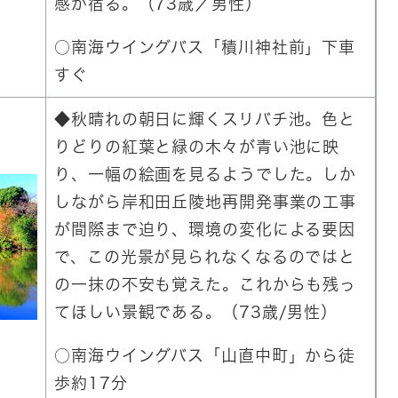
感が宿る。（73歳／男性）
○南海ウイングバス「積川神社前」下車
すぐ
◆秋晴れの朝日に輝くスリバチ池。色と
りどりの紅葉と緑の木々が青い池に映
り、一幅の絵画を見るようでした。しか
しながら岸和田丘陵地再開発事業の工事
が間際まで迫り、環境の変化による要因
で、この光景が見られなくなるのではと
の一抹の不安も覚えた。これからも残っ
てほしい景観である。（73歳/男性）
○南海ウイングバス「山直中町」から徒
歩約17分