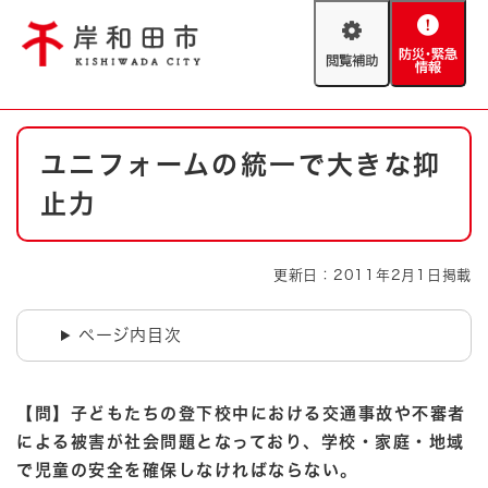
ペ
メニューを飛ばして本文へ
ー
閲
防
ジ
覧
災
の
補
・
先
助
緊
頭
Foreign language
本
急
で
防災・緊急情報
救急・消防
ユニフォームの統一で大きな抑
文
情
す
報
。
止力
やさしい日本語
ハザードマップ
AED設置箇所
文字サイズ
拡大
標準
更新日：2011年2月1日掲載
とじる
背景色変更
白
黒
青
ページ内目次
とじる
【問】子どもたちの登下校中における交通事故や不審者
による被害が社会問題となっており、学校・家庭・地域
で児童の安全を確保しなければならない。