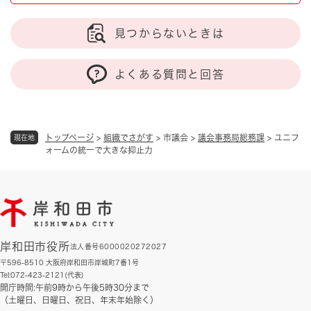
見つからないときは
よくある質問と回答
トップページ
>
組織でさがす
>
市議会
>
議会事務局総務課
>
ユニフ
現在地
ォームの統一で大きな抑止力
岸和田市役所
法人番号6000020272027
〒596-8510 大阪府岸和田市岸城町7番1号
Tel:072-423-2121(代表)
開庁時間:午前9時から午後5時30分まで
（土曜日、日曜日、祝日、年末年始除く）