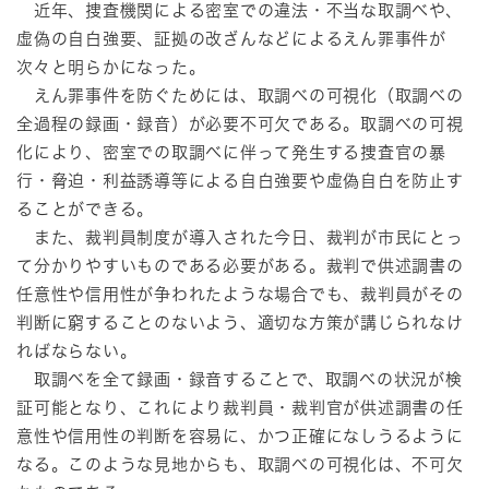
近年、捜査機関による密室での違法・不当な取調べや、
虚偽の自白強要、証拠の改ざんなどによるえん罪事件が
次々と明らかになった。
えん罪事件を防ぐためには、取調べの可視化（取調べの
全過程の録画・録音）が必要不可欠である。取調べの可視
化により、密室での取調べに伴って発生する捜査官の暴
行・脅迫・利益誘導等による自白強要や虚偽自白を防止す
ることができる。
また、裁判員制度が導入された今日、裁判が市民にとっ
て分かりやすいものである必要がある。裁判で供述調書の
任意性や信用性が争われたような場合でも、裁判員がその
判断に窮することのないよう、適切な方策が講じられなけ
ればならない。
取調べを全て録画・録音することで、取調べの状況が検
証可能となり、これにより裁判員・裁判官が供述調書の任
意性や信用性の判断を容易に、かつ正確になしうるように
なる。このような見地からも、取調べの可視化は、不可欠