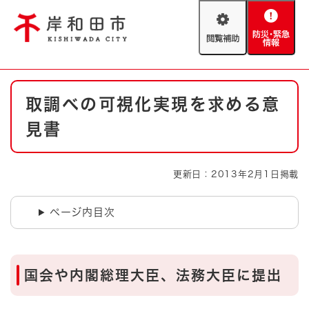
ペ
メニューを飛ばして本文へ
ー
閲
防
ジ
覧
災
の
補
・
先
助
緊
頭
Foreign language
本
急
で
防災・緊急情報
救急・消防
取調べの可視化実現を求める意
文
情
す
報
。
見書
やさしい日本語
ハザードマップ
AED設置箇所
文字サイズ
拡大
標準
更新日：2013年2月1日掲載
とじる
背景色変更
白
黒
青
ページ内目次
とじる
国会や内閣総理大臣、法務大臣に提出