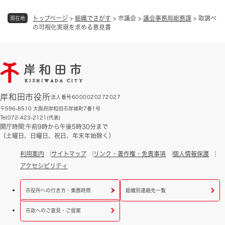
トップページ
>
組織でさがす
>
市議会
>
議会事務局総務課
>
取調べ
現在地
の可視化実現を求める意見書
岸和田市役所
法人番号6000020272027
〒596-8510 大阪府岸和田市岸城町7番1号
Tel:072-423-2121(代表)
開庁時間:午前9時から午後5時30分まで
（土曜日、日曜日、祝日、年末年始除く）
利用案内
サイトマップ
リンク・著作権・免責事項
個人情報保護
アクセシビリティ
市役所への行き方・業務時間
組織別連絡先一覧
市政へのご意見・ご提案