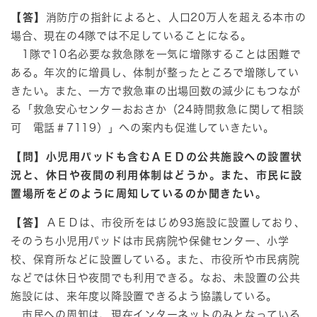
【答】
消防庁の指針によると、人口20万人を超える本市の
場合、現在の4隊では不足していることになる。
1隊で10名必要な救急隊を一気に増隊することは困難で
ある。年次的に増員し、体制が整ったところで増隊してい
きたい。また、一方で救急車の出場回数の減少にもつなが
る「救急安心センターおおさか（24時間救急に関して相談
可 電話＃7119）」への案内も促進していきたい。
【問】小児用パッドも含むＡＥＤの公共施設への設置状
況と、休日や夜間の利用体制はどうか。また、市民に設
置場所をどのように周知しているのか聞きたい。
【答】
ＡＥＤは、市役所をはじめ93施設に設置しており、
そのうち小児用パッドは市民病院や保健センター、小学
校、保育所などに設置している。また、市役所や市民病院
などでは休日や夜間でも利用できる。なお、未設置の公共
施設には、来年度以降設置できるよう協議している。
市民への周知は、現在インターネットのみとなっている