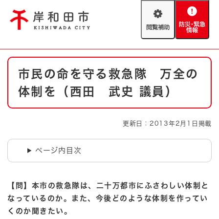
ペ
メニューを飛ばして本文へ
ー
閲
防
ジ
覧
災
の
補
・
先
助
緊
頭
Foreign language
本
急
で
防災・緊急情報
救急・消防
市民の命を守る救急隊 万全の
文
情
す
報
。
体制を（西田 武史 議員）
やさしい日本語
ハザードマップ
AED設置箇所
文字サイズ
拡大
標準
更新日：2013年2月1日掲載
とじる
背景色変更
白
黒
青
ページ内目次
とじる
【問】本市の救急隊は、二十万都市にふさわしい体制と
なっているのか。また、今後どのような体制を作ってい
くのか聞きたい。