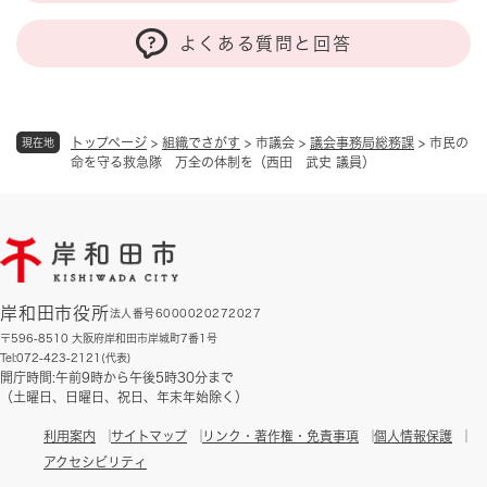
よくある質問と回答
トップページ
>
組織でさがす
>
市議会
>
議会事務局総務課
>
市民の
現在地
命を守る救急隊 万全の体制を（西田 武史 議員）
岸和田市役所
法人番号6000020272027
〒596-8510 大阪府岸和田市岸城町7番1号
Tel:072-423-2121(代表)
開庁時間:午前9時から午後5時30分まで
（土曜日、日曜日、祝日、年末年始除く）
利用案内
サイトマップ
リンク・著作権・免責事項
個人情報保護
アクセシビリティ