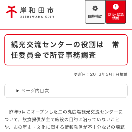
ペ
メニューを飛ばして本文へ
ー
閲
防
ジ
覧
災
の
補
・
先
助
緊
頭
Foreign language
本
急
で
防災・緊急情報
救急・消防
観光交流センターの役割は 常
文
情
す
報
。
任委員会で所管事務調査
やさしい日本語
ハザードマップ
AED設置箇所
文字サイズ
拡大
標準
更新日：2013年5月1日掲載
とじる
背景色変更
白
黒
青
ページ内目次
とじる
昨年5月にオープンした二の丸広場観光交流センターに
ついて、飲食提供が主で施設の目的に沿っていないこと
や、市の歴史・文化に関する情報発信が不十分などの課題