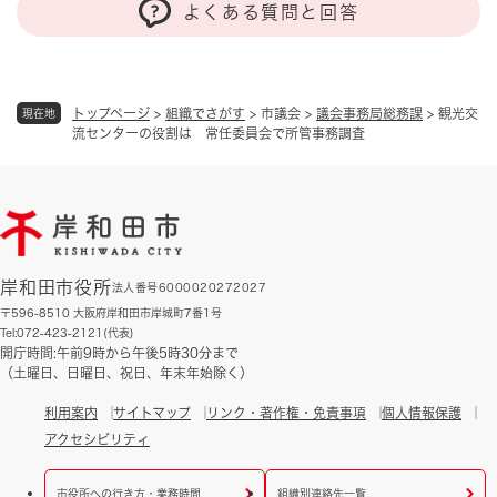
よくある質問と回答
トップページ
>
組織でさがす
>
市議会
>
議会事務局総務課
>
観光交
現在地
流センターの役割は 常任委員会で所管事務調査
岸和田市役所
法人番号6000020272027
〒596-8510 大阪府岸和田市岸城町7番1号
Tel:072-423-2121(代表)
開庁時間:午前9時から午後5時30分まで
（土曜日、日曜日、祝日、年末年始除く）
利用案内
サイトマップ
リンク・著作権・免責事項
個人情報保護
アクセシビリティ
市役所への行き方・業務時間
組織別連絡先一覧