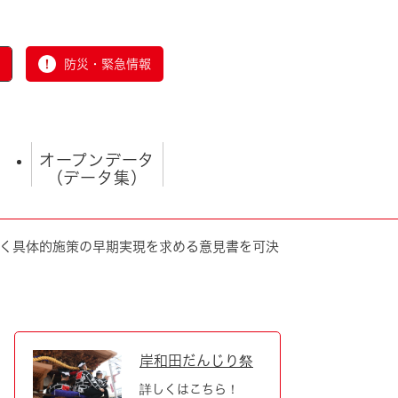
防災・緊急情報
オープンデータ
（データ集）
づく具体的施策の早期実現を求める意見書を可決
とじる
岸和田だんじり祭
詳しくはこちら！