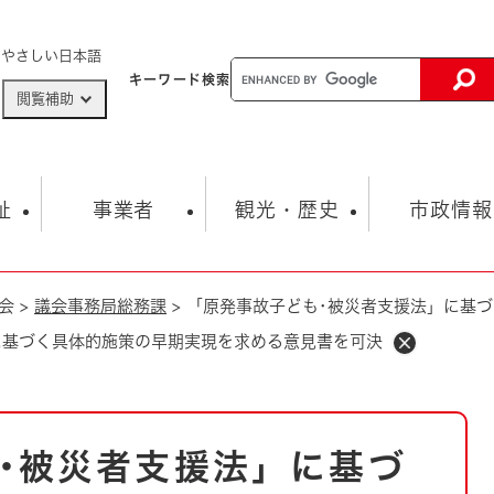
メニューを飛ばして本文へ
やさしい日本語
キーワード
検索
閲覧補助
ザードマップ
AED設置箇所
祉
事業者
観光・歴史
市政情報
会
>
議会事務局総務課
>
「原発事故子ども･被災者支援法」に基
健康・生活
子育て
市の概要
入札・契約情報
観光スポット
生涯学習・スポーツ
オープンデータ
総合計画
まちづくり・協働
に基づく具体的施策の早期実現を求める意見書を可決
行財政
産業振興
動画情報
人権・平和
税金
とじる
とじる
市政
環境
職員採用情報
福祉・介護
とじる
･被災者支援法」に基づ
市役所・施設の案内