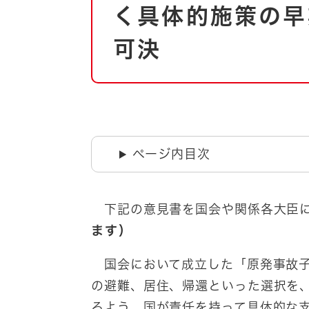
自然・環境・公園
く具体的施策の早
住宅
引っ越し
おくやみ
可決
男女共同参画
地域コミュニティ
ティア・協働
道路・河川・交通
まちづくり
文化
国際交流
ページ内目次
とじる
下記の意見書を国会や関係各大臣
ます）
国会において成立した「原発事故子
の避難、居住、帰還といった選択を
るよう、国が責任を持って具体的な