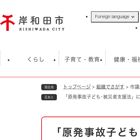
ペ
ー
Foreign language
ジ
の
先
頭
で
防災・緊急情報
救急・消防
ハ
す
くらし
子育て・教育
健康・福
。
トップページ
>
組織でさがす
>
市議
現在地
相談
学校
住民票・戸籍
観光
福祉・
「原発事故子ども･被災者支援法」
足あと
税金
保険・年金
歴史
ごみ・衛生・動物
救急・消防
本
「原発事故子ども
防災・防犯
文
上水道・下水道