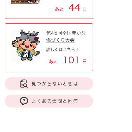
44
あと
日
第45回全国豊かな
海づくり大会
詳しくはこちら！
101
あと
日
見つからないときは
よくある質問と回答