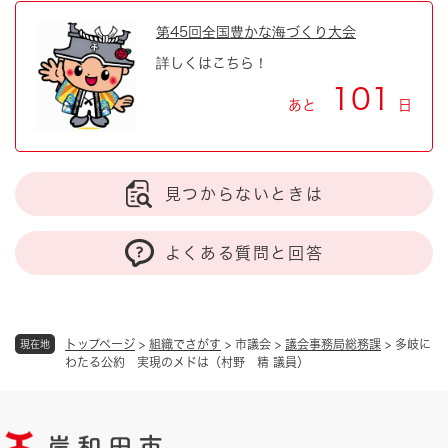
第45回全国豊かな海づくり大会
詳しくはこちら！
101
あと
日
見つからないときは
よくある質問と回答
トップページ
>
組織でさがす
>
市議会
>
議会事務局総務課
>
多岐に
現在地
わたる公約 実現のメドは（村野 精 議員）