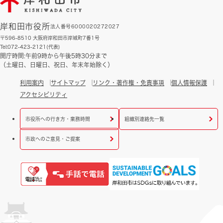
岸和田市役所
法人番号6000020272027
〒596-8510 大阪府岸和田市岸城町7番1号
Tel:072-423-2121(代表)
開庁時間:午前9時から午後5時30分まで
（土曜日、日曜日、祝日、年末年始除く）
利用案内
サイトマップ
リンク・著作権・免責事項
個人情報保護
アクセシビリティ
市役所への行き方・業務時間
組織別連絡先一覧
市政へのご意見・ご提案