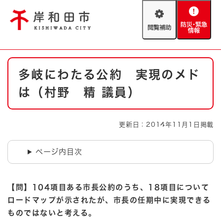
ペ
メニューを飛ばして本文へ
ー
閲
防
ジ
覧
災
の
補
・
先
助
緊
頭
Foreign language
本
急
で
防災・緊急情報
救急・消防
多岐にわたる公約 実現のメド
文
情
す
報
。
は（村野 精 議員）
やさしい日本語
ハザードマップ
AED設置箇所
文字サイズ
拡大
標準
更新日：2014年11月1日掲載
とじる
背景色変更
白
黒
青
ページ内目次
とじる
【問】104項目ある市長公約のうち、18項目について
ロードマップが示されたが、市長の任期中に実現できる
ものではないと考える。