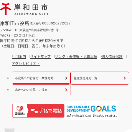
岸和田市役所
法人番号6000020272027
〒596-8510 大阪府岸和田市岸城町7番1号
Tel:072-423-2121(代表)
開庁時間:午前9時から午後5時30分まで
（土曜日、日曜日、祝日、年末年始除く）
利用案内
サイトマップ
リンク・著作権・免責事項
個人情報保護
アクセシビリティ
市役所への行き方・業務時間
組織別連絡先一覧
市政へのご意見・ご提案