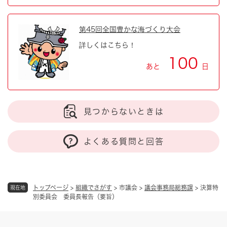
第45回全国豊かな海づくり大会
詳しくはこちら！
100
あと
日
見つからないときは
よくある質問と回答
トップページ
>
組織でさがす
>
市議会
>
議会事務局総務課
>
決算特
現在地
別委員会 委員長報告（要旨）