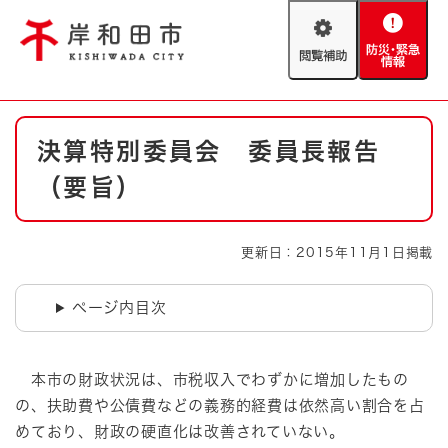
ペ
メニューを飛ばして本文へ
ー
閲
防
ジ
覧
災
の
補
・
先
助
緊
頭
Foreign language
本
急
で
防災・緊急情報
救急・消防
決算特別委員会 委員長報告
文
情
す
報
。
（要旨）
やさしい日本語
ハザードマップ
AED設置箇所
文字サイズ
拡大
標準
更新日：2015年11月1日掲載
とじる
背景色変更
白
黒
青
ページ内目次
とじる
本市の財政状況は、市税収入でわずかに増加したもの
の、扶助費や公債費などの義務的経費は依然高い割合を占
めており、財政の硬直化は改善されていない。