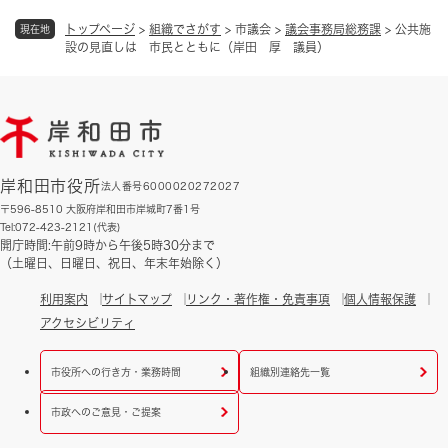
トップページ
>
組織でさがす
>
市議会
>
議会事務局総務課
>
公共施
現在地
設の見直しは 市民とともに（岸田 厚 議員）
岸和田市役所
法人番号6000020272027
〒596-8510 大阪府岸和田市岸城町7番1号
Tel:072-423-2121(代表)
開庁時間:午前9時から午後5時30分まで
（土曜日、日曜日、祝日、年末年始除く）
利用案内
サイトマップ
リンク・著作権・免責事項
個人情報保護
アクセシビリティ
市役所への行き方・業務時間
組織別連絡先一覧
市政へのご意見・ご提案