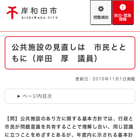
ペ
メニューを飛ばして本文へ
ー
閲
防
ジ
覧
災
の
補
・
先
助
緊
頭
Foreign language
本
急
で
防災・緊急情報
救急・消防
公共施設の見直しは 市民とと
文
情
す
報
。
もに（岸田 厚 議員）
やさしい日本語
ハザードマップ
AED設置箇所
文字サイズ
拡大
標準
更新日：2015年11月1日掲載
とじる
背景色変更
白
黒
青
ページ内目次
とじる
【問】公共施設のあり方に関する基本方針では、行政と
市民が問題意識を共有することで理解し合い、同じ認識
に立つことをめざすとあるが、年度内に示される基本計