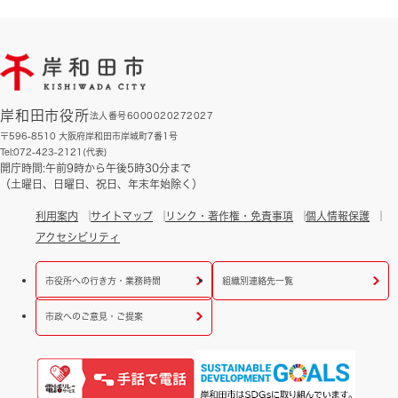
岸和田市役所
法人番号6000020272027
〒596-8510 大阪府岸和田市岸城町7番1号
Tel:072-423-2121(代表)
開庁時間:午前9時から午後5時30分まで
（土曜日、日曜日、祝日、年末年始除く）
利用案内
サイトマップ
リンク・著作権・免責事項
個人情報保護
アクセシビリティ
市役所への行き方・業務時間
組織別連絡先一覧
市政へのご意見・ご提案