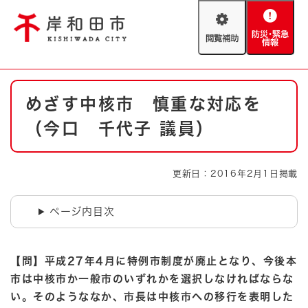
ペ
メニューを飛ばして本文へ
ー
閲
防
ジ
覧
災
の
補
・
先
助
緊
頭
Foreign language
本
急
で
防災・緊急情報
救急・消防
めざす中核市 慎重な対応を
文
情
す
報
。
（今口 千代子 議員）
やさしい日本語
ハザードマップ
AED設置箇所
文字サイズ
拡大
標準
更新日：2016年2月1日掲載
とじる
背景色変更
白
黒
青
ページ内目次
とじる
【問】平成27年4月に特例市制度が廃止となり、今後本
市は中核市か一般市のいずれかを選択しなければならな
い。そのようななか、市長は中核市への移行を表明した