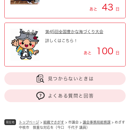
43
あと
日
第45回全国豊かな海づくり大会
詳しくはこちら！
100
あと
日
見つからないときは
よくある質問と回答
トップページ
>
組織でさがす
>
市議会
>
議会事務局総務課
>
めざす
現在地
中核市 慎重な対応を（今口 千代子 議員）