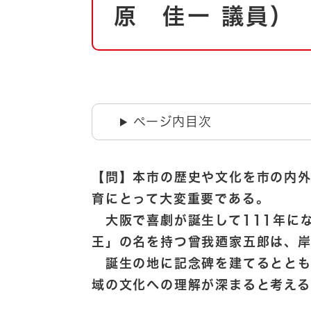
自然・環境・公園
原 佳一 議員）
住宅
引っ越し
おくやみ
男女共同参画
地域コミュニティ
ティア・協働
道路・河川・交通
ページ内目次
まちづくり
文化
国際交流
【問】本市の歴史や文化を市の内
育にとって大変重要である。
とじる
大阪で喜劇が誕生して111年に
王」の名を持つ曾我廼家五郎は、
誕生の地に記念碑を建てるととも
域の文化への理解が深まると考え