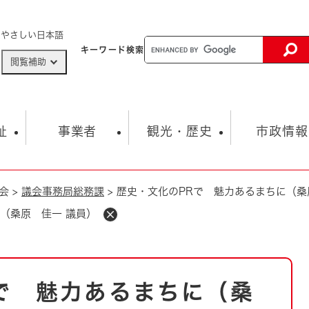
メニューを飛ばして本文へ
やさしい日本語
キーワード
検索
閲覧補助
ザードマップ
AED設置箇所
祉
事業者
観光・歴史
市政情報
会
>
議会事務局総務課
>
歴史・文化のPRで 魅力あるまちに（桑
健康・生活
子育て
市の概要
入札・契約情報
観光スポット
生涯学習・スポーツ
オープンデータ
総合計画
まちづくり・協働
（桑原 佳一 議員）
行財政
産業振興
動画情報
人権・平和
税金
とじる
とじる
市政
環境
職員採用情報
福祉・介護
とじる
で 魅力あるまちに（桑
市役所・施設の案内