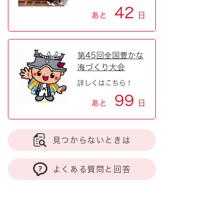
42
あと
日
第45回全国豊かな
海づくり大会
詳しくはこちら！
99
あと
日
見つからないときは
よくある質問と回答