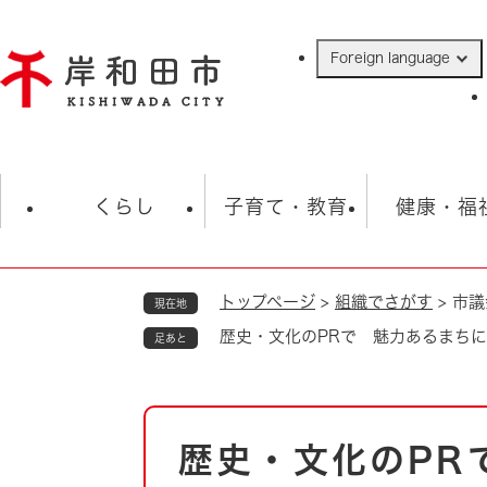
ペ
ー
Foreign language
ジ
の
先
頭
で
防災・緊急情報
救急・消防
ハ
す
くらし
子育て・教育
健康・福
。
トップページ
>
組織でさがす
>
市議
現在地
相談
学校
住民票・戸籍
観光
福祉・
歴史・文化のPRで 魅力あるまちに
足あと
税金
保険・年金
歴史
ごみ・衛生・動物
救急・消防
本
歴史・文化のPR
防災・防犯
文
上水道・下水道