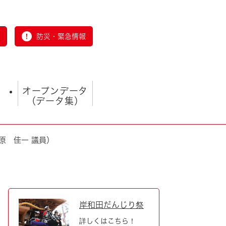
防災・緊急情報
オープンデータ
（データ集）
原 佳一 議員）
とじる
岸和田だんじり祭
詳しくはこちら！