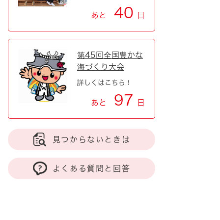
40
あと
日
第45回全国豊かな
海づくり大会
詳しくはこちら！
97
あと
日
見つからないときは
よくある質問と回答