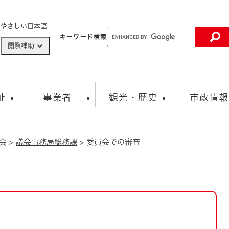
メニューを飛ばして本文へ
やさしい日本語
キーワード
検索
閲覧補助
ザードマップ
AED設置箇所
祉
事業者
観光・歴史
市政情報
会
>
議会事務局総務課
>
委員会での審査
健康・生活
子育て
市の概要
入札・契約情報
観光スポット
生涯学習・スポーツ
オープンデータ
総合計画
まちづくり・協働
行財政
産業振興
動画情報
人権・平和
税金
とじる
とじる
市政
環境
職員採用情報
福祉・介護
とじる
市役所・施設の案内