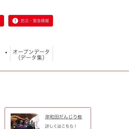
防災・緊急情報
オープンデータ
（データ集）
とじる
岸和田だんじり祭
詳しくはこちら！