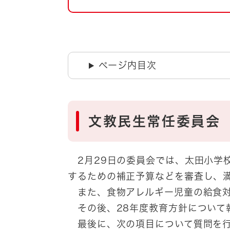
自然・環境・公園
住宅
引っ越し
おくやみ
男女共同参画
地域コミュニティ
ページ内目次
ティア・協働
道路・河川・交通
まちづくり
文化
国際交流
文教民生常任委員会
とじる
2月29日の委員会では、太田小学
するための補正予算などを審査し、
また、食物アレルギー児童の給食対
その後、28年度教育方針について
最後に、次の項目について質問を