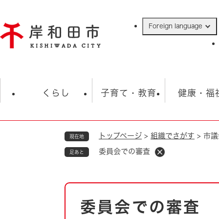
ペ
ー
Foreign language
ジ
の
先
頭
で
防災・緊急情報
救急・消防
ハ
す
くらし
子育て・教育
健康・福
。
トップページ
>
組織でさがす
>
市議
現在地
相談
学校
住民票・戸籍
観光
福祉・
委員会での審査
足あと
税金
保険・年金
歴史
ごみ・衛生・動物
救急・消防
本
委員会での審査
防災・防犯
文
上水道・下水道