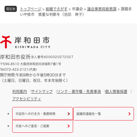
トップページ
>
組織でさがす
>
市議会
>
議会事務局総務課
>
課題多
現在地
い中核市 慎重な判断を（池田 啓子）
岸和田市役所
法人番号6000020272027
〒596-8510 大阪府岸和田市岸城町7番1号
Tel:072-423-2121(代表)
開庁時間:午前9時から午後5時30分まで
（土曜日、日曜日、祝日、年末年始除く）
利用案内
サイトマップ
リンク・著作権・免責事項
個人情報保護
アクセシビリティ
市役所への行き方・業務時間
組織別連絡先一覧
市政へのご意見・ご提案