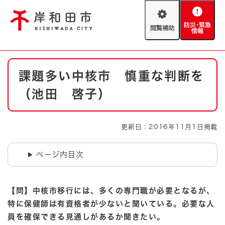
ペ
メニューを飛ばして本文へ
ー
閲
防
ジ
覧
災
の
補
・
先
助
緊
頭
Foreign language
本
急
で
防災・緊急情報
救急・消防
課題多い中核市 慎重な判断を
文
情
す
報
。
（池田 啓子）
やさしい日本語
ハザードマップ
AED設置箇所
文字サイズ
拡大
標準
更新日：2016年11月1日掲載
とじる
背景色変更
白
黒
青
ページ内目次
とじる
【問】中核市移行には、多くの専門職が必要となるが、
特に保健師は有資格者が少ないと聞いている。必要な人
員を確保できる見通しがあるか聞きたい。