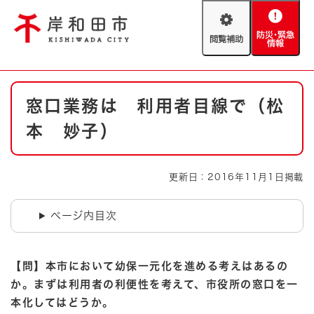
ペ
メニューを飛ばして本文へ
ー
閲
防
ジ
覧
災
の
補
・
先
助
緊
頭
Foreign language
本
急
で
防災・緊急情報
救急・消防
窓口業務は 利用者目線で（松
文
情
す
報
。
本 妙子）
やさしい日本語
ハザードマップ
AED設置箇所
文字サイズ
拡大
標準
更新日：2016年11月1日掲載
とじる
背景色変更
白
黒
青
ページ内目次
とじる
【問】本市において幼保一元化を進める考えはあるの
か。まずは利用者の利便性を考えて、市役所の窓口を一
本化してはどうか。