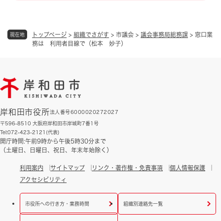
トップページ
>
組織でさがす
>
市議会
>
議会事務局総務課
>
窓口業
現在地
務は 利用者目線で（松本 妙子）
岸和田市役所
法人番号6000020272027
〒596-8510 大阪府岸和田市岸城町7番1号
Tel:072-423-2121(代表)
開庁時間:午前9時から午後5時30分まで
（土曜日、日曜日、祝日、年末年始除く）
利用案内
サイトマップ
リンク・著作権・免責事項
個人情報保護
アクセシビリティ
市役所への行き方・業務時間
組織別連絡先一覧