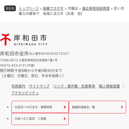
トップページ
>
組織でさがす
>
市議会
>
議会事務局総務課
>
若い労
現在地
働力の確保で 地域に活力を（反甫 旭）
岸和田市役所
法人番号6000020272027
〒596-8510 大阪府岸和田市岸城町7番1号
Tel:072-423-2121(代表)
開庁時間:午前9時から午後5時30分まで
（土曜日、日曜日、祝日、年末年始除く）
利用案内
サイトマップ
リンク・著作権・免責事項
個人情報保護
アクセシビリティ
市役所への行き方・業務時間
組織別連絡先一覧
市政へのご意見・ご提案