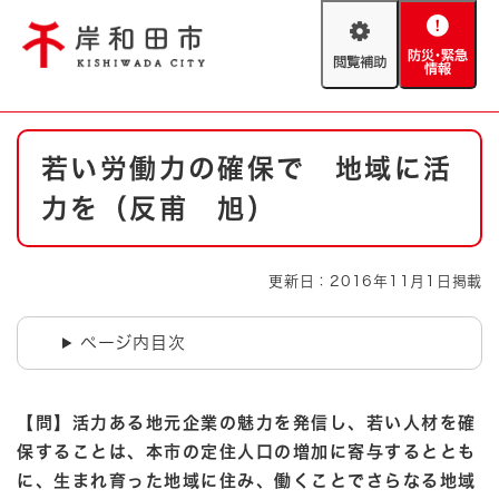
ペ
メニューを飛ばして本文へ
ー
閲
防
ジ
覧
災
の
補
・
先
助
緊
頭
Foreign language
本
急
で
防災・緊急情報
救急・消防
若い労働力の確保で 地域に活
文
情
す
報
。
力を（反甫 旭）
やさしい日本語
ハザードマップ
AED設置箇所
文字サイズ
拡大
標準
更新日：2016年11月1日掲載
とじる
背景色変更
白
黒
青
ページ内目次
とじる
【問】活力ある地元企業の魅力を発信し、若い人材を確
保することは、本市の定住人口の増加に寄与するととも
に、生まれ育った地域に住み、働くことでさらなる地域