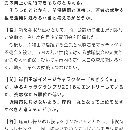
力の向上が期待できるものと考える。
そうしたことから、関係機関と連携し、若者の就労支
援を活発に進めるべきと考えるがどうか。
【答】
新たな取り組みとして、商工会議所や池田泉州銀行
と協働で、今年度合同企業説明会を開催した。
今後も、岸和田で活躍する企業と求職者をマッチングす
る機会を設け、市内の若い世代に対する就職機会の充実や
企業の人材確保、ひいては市内の定住人口の増加を図るべ
く、地元企業への就職につなげたい。
【問】岸和田城イメージキャラクター「ちきりくん」
が、ゆるキャラグランプリ2016にエントリーしている
が、残念ながら順位が低い。
近隣市に負けないよう、庁内一丸となって上位をめざ
すべきと考えるがどうか。
【答】
職員に繰り返し投票を呼びかけるとともに、市役所
や市民センター、図書館などを通じて市民にもチラシを配