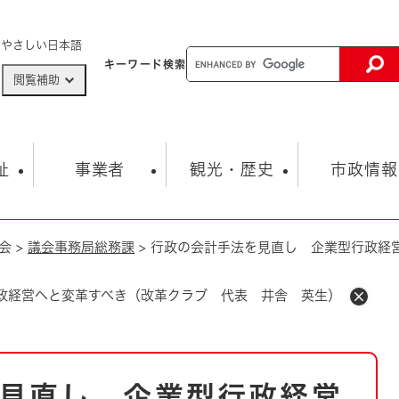
メニューを飛ばして本文へ
やさしい日本語
キーワード
検索
閲覧補助
ザードマップ
AED設置箇所
祉
事業者
観光・歴史
市政情報
会
>
議会事務局総務課
>
行政の会計手法を見直し 企業型行政経
健康・生活
子育て
市の概要
入札・契約情報
観光スポット
生涯学習・スポーツ
オープンデータ
総合計画
まちづくり・協働
行財政
産業振興
動画情報
人権・平和
税金
政経営へと変革すべき（改革クラブ 代表 井舎 英生）
とじる
とじる
市政
環境
職員採用情報
福祉・介護
とじる
市役所・施設の案内
見直し 企業型行政経営