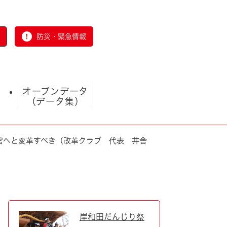
防災・緊急情報
オープンデータ
（データ集）
営へと変革すべき（改革クラブ 代表 井舎
とじる
岸和田だんじり祭