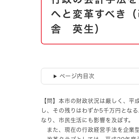
自然・環境・公園
住宅
へと変革すべき（
引っ越し
おくやみ
舎 英生）
男女共同参画
地域コミュニティ
ティア・協働
道路・河川・交通
まちづくり
文化
国際交流
ページ内目次
とじる
【問】本市の財政状況は厳しく、平成
し、その残りはわずか5千万円となる
なり、市民生活にも影響を及ぼす。
また、現在の行政経営手法を企業型