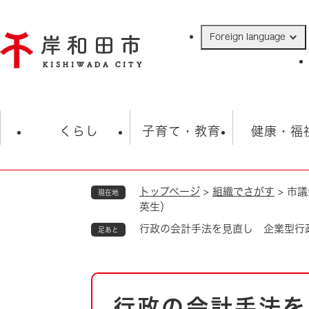
ペ
ー
Foreign language
ジ
の
先
頭
で
防災・緊急情報
救急・消防
ハ
す
くらし
子育て・教育
健康・福
。
トップページ
>
組織でさがす
>
市議
現在地
相談
学校
住民票・戸籍
観光
福祉・
英生）
税金
保険・年金
歴史
行政の会計手法を見直し 企業型行
足あと
ごみ・衛生・動物
救急・消防
本
防災・防犯
上水道・下水道
行政の会計手法を
文