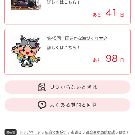
詳しくはこちら！
41
あと
日
第45回全国豊かな海づくり大会
詳しくはこちら！
98
あと
日
見つからないときは
よくある質問と回答
トップページ
>
組織でさがす
>
市議会
>
議会事務局総務課
>
働き方
現在地