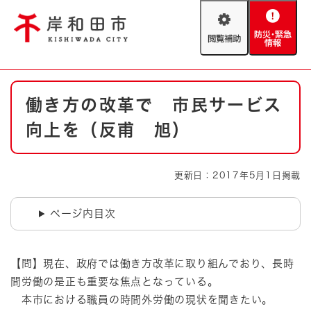
ペ
メニューを飛ばして本文へ
ー
閲
防
ジ
覧
災
の
補
・
先
助
緊
頭
Foreign language
本
急
で
防災・緊急情報
救急・消防
働き方の改革で 市民サービス
文
情
す
報
。
向上を（反甫 旭）
やさしい日本語
ハザードマップ
AED設置箇所
文字サイズ
拡大
標準
更新日：2017年5月1日掲載
とじる
背景色変更
白
黒
青
ページ内目次
とじる
【問】現在、政府では働き方改革に取り組んでおり、長時
間労働の是正も重要な焦点となっている。
本市における職員の時間外労働の現状を聞きたい。