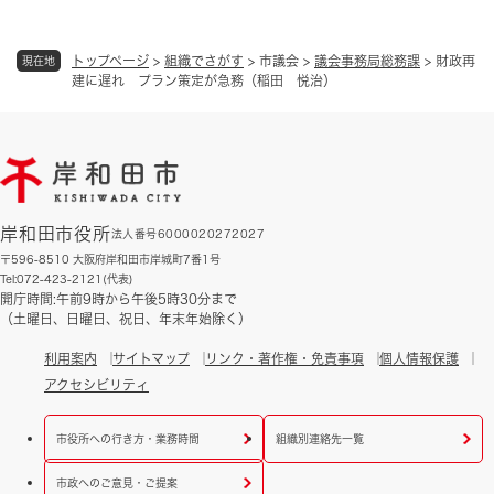
トップページ
>
組織でさがす
>
市議会
>
議会事務局総務課
>
財政再
現在地
建に遅れ プラン策定が急務（稲田 悦治）
岸和田市役所
法人番号6000020272027
〒596-8510 大阪府岸和田市岸城町7番1号
Tel:072-423-2121(代表)
開庁時間:午前9時から午後5時30分まで
（土曜日、日曜日、祝日、年末年始除く）
利用案内
サイトマップ
リンク・著作権・免責事項
個人情報保護
アクセシビリティ
市役所への行き方・業務時間
組織別連絡先一覧
市政へのご意見・ご提案