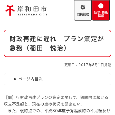
ペ
メニューを飛ばして本文へ
ー
閲
防
ジ
覧
災
の
補
・
先
助
緊
頭
Foreign language
本
急
で
防災・緊急情報
救急・消防
財政再建に遅れ プラン策定が
文
情
す
報
。
急務（稲田 悦治）
やさしい日本語
ハザードマップ
AED設置箇所
文字サイズ
拡大
標準
更新日：2017年8月1日掲載
とじる
背景色変更
白
黒
青
ページ内目次
とじる
【問】行財政再建プランの策定に関して、期間内における
収支不足額と、現在の進捗状況を聞きたい。
また、現時点での、平成30年度予算編成時の不足額及び