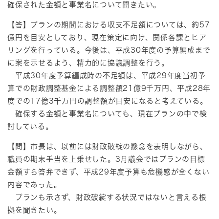
確保された金額と事業名について聞きたい。
【答】プランの期間における収支不足額については、約57
億円を目安としており、現在策定に向け、関係各課とヒア
リングを行っている。今後は、平成30年度の予算編成まで
に案を示せるよう、精力的に協議調整を行う。
平成30年度予算編成時の不足額は、平成29年度当初予
算での財政調整基金による調整額21億9千万円、平成28年
度での17億3千万円の調整額が目安になると考えている。
確保する金額と事業名についても、現在プランの中で検
討している。
【問】市長は、以前には財政破綻の懸念を表明しながら、
職員の期末手当を上乗せした。3月議会ではプランの目標
金額すら答弁できず、平成29年度予算も危機感が全くない
内容であった。
プランも示さず、財政破綻する状況ではないと言える根
拠を聞きたい。