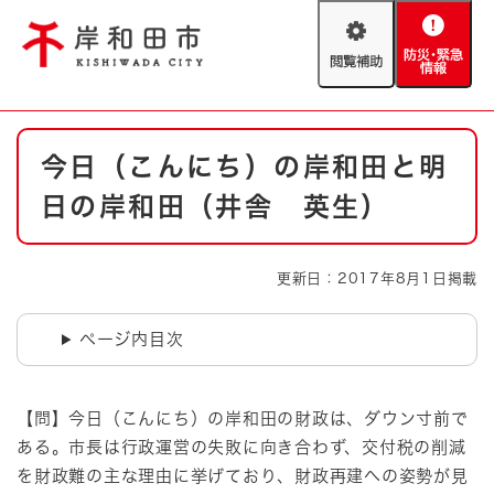
ペ
メニューを飛ばして本文へ
ー
閲
防
ジ
覧
災
の
補
・
先
助
緊
頭
Foreign language
本
急
で
防災・緊急情報
救急・消防
今日（こんにち）の岸和田と明
文
情
す
報
。
日の岸和田（井舎 英生）
やさしい日本語
ハザードマップ
AED設置箇所
文字サイズ
拡大
標準
更新日：2017年8月1日掲載
とじる
背景色変更
白
黒
青
ページ内目次
とじる
【問】今日（こんにち）の岸和田の財政は、ダウン寸前で
ある。市長は行政運営の失敗に向き合わず、交付税の削減
を財政難の主な理由に挙げており、財政再建への姿勢が見