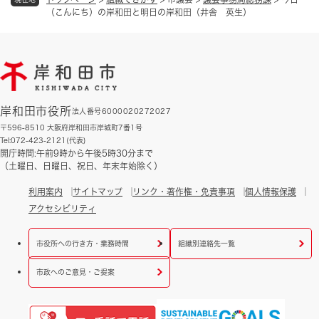
（こんにち）の岸和田と明日の岸和田（井舎 英生）
岸和田市役所
法人番号6000020272027
〒596-8510 大阪府岸和田市岸城町7番1号
Tel:072-423-2121(代表)
開庁時間:午前9時から午後5時30分まで
（土曜日、日曜日、祝日、年末年始除く）
利用案内
サイトマップ
リンク・著作権・免責事項
個人情報保護
アクセシビリティ
市役所への行き方・業務時間
組織別連絡先一覧
市政へのご意見・ご提案