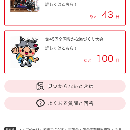
詳しくはこちら！
43
あと
日
第45回全国豊かな海づくり大会
詳しくはこちら！
100
あと
日
見つからないときは
よくある質問と回答
トップページ
>
組織でさがす
>
市議会
>
議会事務局総務課
>
今日
現在地