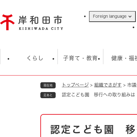
ペ
ー
Foreign language
ジ
の
先
頭
で
防災・緊急情報
救急・消防
ハ
す
くらし
子育て・教育
健康・福
。
トップページ
>
組織でさがす
>
市議
現在地
相談
学校
住民票・戸籍
観光
福祉・
認定こども園 移行への取り組みは
足あと
税金
保険・年金
歴史
ごみ・衛生・動物
救急・消防
本
認定こども園 移
防災・防犯
文
上水道・下水道