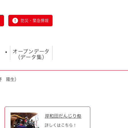
防災・緊急情報
オープンデータ
（データ集）
野 隆生）
とじる
岸和田だんじり祭
詳しくはこちら！