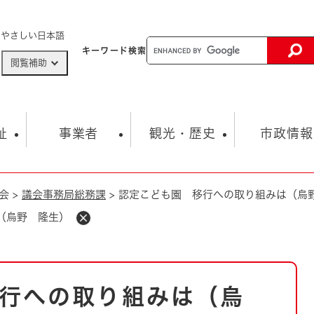
メニューを飛ばして本文へ
やさしい日本語
キーワード
検索
閲覧補助
ザードマップ
AED設置箇所
祉
事業者
観光・歴史
市政情報
会
>
議会事務局総務課
>
認定こども園 移行への取り組みは（烏
健康・生活
子育て
市の概要
入札・契約情報
観光スポット
生涯学習・スポーツ
オープンデータ
総合計画
まちづくり・協働
（烏野 隆生）
行財政
産業振興
動画情報
人権・平和
税金
とじる
とじる
市政
環境
職員採用情報
福祉・介護
とじる
行への取り組みは（烏
市役所・施設の案内