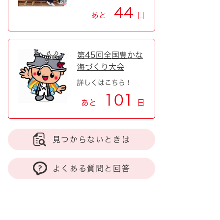
44
あと
日
第45回全国豊かな
海づくり大会
詳しくはこちら！
101
あと
日
見つからないときは
よくある質問と回答