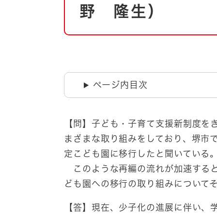
自然・環境・公園
野 隆生）
住宅
引っ越し
おくやみ
男女共同参画
地域コミュニティ
ティア・協働
道路・河川・交通
ページ内目次
まちづくり
文化
国際交流
【問】子ども・子育て支援新制度を
まざまな取り組みをしており、堺市
とじる
定こども園に移行したと聞いている
このような再編の流れが加速すると
ども園への移行の取り組みについて
【答】現在、少子化の進展に伴い、