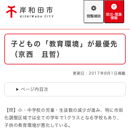
ペ
メニューを飛ばして本文へ
ー
閲
防
ジ
覧
災
の
補
・
先
助
緊
頭
Foreign language
本
急
で
防災・緊急情報
救急・消防
子どもの「教育環境」が最優先
文
情
す
報
。
（京西 且哲）
やさしい日本語
ハザードマップ
AED設置箇所
文字サイズ
拡大
標準
更新日：2017年8月1日掲載
とじる
背景色変更
白
黒
青
ページ内目次
とじる
【問】小・中学校の児童・生徒数の減少が進み、特に市街
化調整区域では全ての学年で1クラスとなる学校もあり、
子供の教育環境が悪化している。