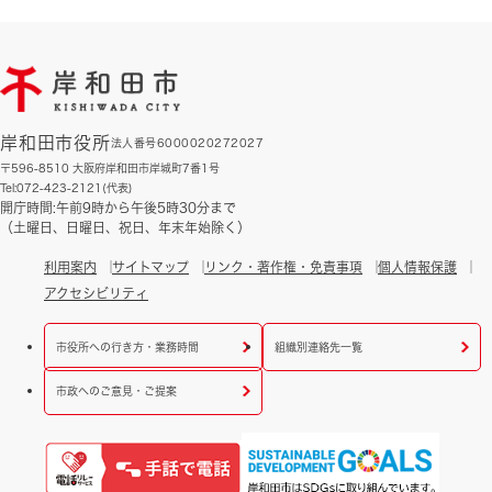
岸和田市役所
法人番号6000020272027
〒596-8510 大阪府岸和田市岸城町7番1号
Tel:072-423-2121(代表)
開庁時間:午前9時から午後5時30分まで
（土曜日、日曜日、祝日、年末年始除く）
利用案内
サイトマップ
リンク・著作権・免責事項
個人情報保護
アクセシビリティ
市役所への行き方・業務時間
組織別連絡先一覧
市政へのご意見・ご提案