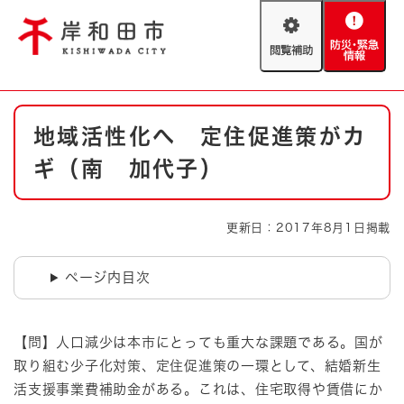
ペ
メニューを飛ばして本文へ
ー
閲
防
ジ
覧
災
の
補
・
先
助
緊
頭
Foreign language
本
急
で
防災・緊急情報
救急・消防
地域活性化へ 定住促進策がカ
文
情
す
報
。
ギ（南 加代子）
やさしい日本語
ハザードマップ
AED設置箇所
文字サイズ
拡大
標準
更新日：2017年8月1日掲載
とじる
背景色変更
白
黒
青
ページ内目次
とじる
【問】人口減少は本市にとっても重大な課題である。国が
取り組む少子化対策、定住促進策の一環として、結婚新生
活支援事業費補助金がある。これは、住宅取得や賃借にか