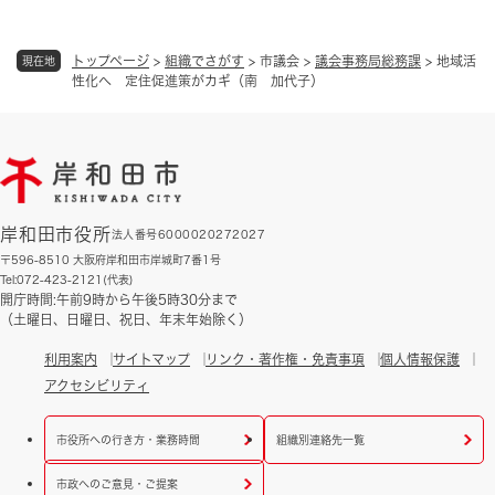
トップページ
>
組織でさがす
>
市議会
>
議会事務局総務課
>
地域活
現在地
性化へ 定住促進策がカギ（南 加代子）
岸和田市役所
法人番号6000020272027
〒596-8510 大阪府岸和田市岸城町7番1号
Tel:072-423-2121(代表)
開庁時間:午前9時から午後5時30分まで
（土曜日、日曜日、祝日、年末年始除く）
利用案内
サイトマップ
リンク・著作権・免責事項
個人情報保護
アクセシビリティ
市役所への行き方・業務時間
組織別連絡先一覧
市政へのご意見・ご提案